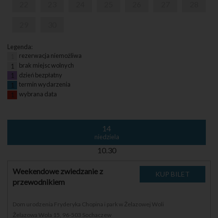
22
23
24
25
26
27
28
29
30
Legenda:
rezerwacja niemożliwa
1
brak miejsc wolnych
1
dzień bezpłatny
1
termin wydarzenia
1
wybrana data
1
14
niedziela
10.30
Weekendowe zwiedzanie z
przewodnikiem
Dom urodzenia Fryderyka Chopina i park w Żelazowej Woli
Żelazowa Wola 15, 96-503 Sochaczew