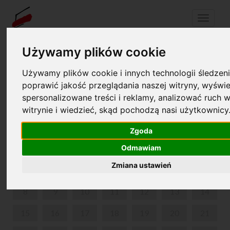
Menu
Używamy plików cookie
Używamy plików cookie i innych technologii śledzeni
Twój koszyk jest pusty!
pl
en
poprawić jakość przeglądania naszej witryny, wyświe
spersonalizowane treści i reklamy, analizować ruch w
WEEKENDOWE ZWIEDZANIE Z PRZEWODNIKIEM
witrynie i wiedzieć, skąd pochodzą nasi użytkownicy
CZERWIEC 2026
Zgoda
PON
WT
ŚR
CZW
PIĄ
SOB
NIE
Odmawiam
Zmiana ustawień
1
2
3
4
5
6
7
8
9
10
11
12
13
14
15
16
17
18
19
20
21