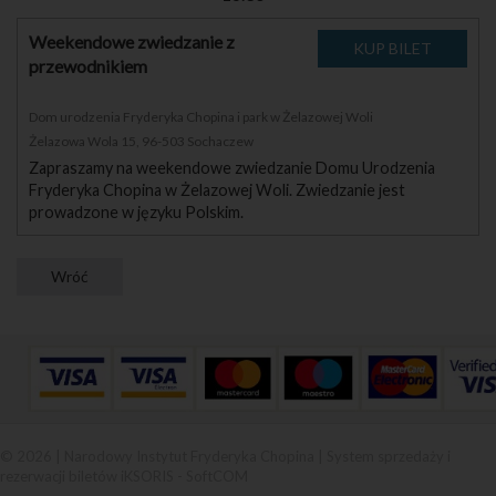
Weekendowe zwiedzanie z
przewodnikiem
Dom urodzenia Fryderyka Chopina i park w Żelazowej Woli
Żelazowa Wola 15, 96-503 Sochaczew
Zapraszamy na weekendowe zwiedzanie Domu Urodzenia
Fryderyka Chopina w Żelazowej Woli. Zwiedzanie jest
prowadzone w języku Polskim.
© 2026 | Narodowy Instytut Fryderyka Chopina |
System sprzedaży i
rezerwacji biletów iKSORIS
-
SoftCOM