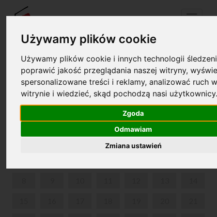
Menu
Używamy plików cookie
Używamy plików cookie i innych technologii śledzeni
Twój koszyk jest pusty!
poprawić jakość przeglądania naszej witryny, wyświe
pl
en
spersonalizowane treści i reklamy, analizować ruch w
witrynie i wiedzieć, skąd pochodzą nasi użytkownicy
WEEKENDOWE ZWIEDZANIE Z PRZEWODNIKIEM
Zgoda
CZERWIEC 2026
Odmawiam
PON
WT
ŚR
CZW
PIĄ
SOB
NIE
Zmiana ustawień
1
2
3
4
5
6
7
8
9
10
11
12
13
14
15
16
17
18
19
20
21