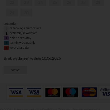
22
23
24
25
26
27
28
29
30
Legenda:
rezerwacja niemożliwa
1
brak miejsc wolnych
1
dzień bezpłatny
1
termin wydarzenia
1
wybrana data
1
Brak wydarzeń w dniu 10.06.2026
© 2026 | Narodowy Instytut Fryderyka Chopina |
System sprzedaży i