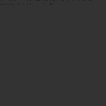
rezerwacji biletów iKSORIS
-
SoftCOM