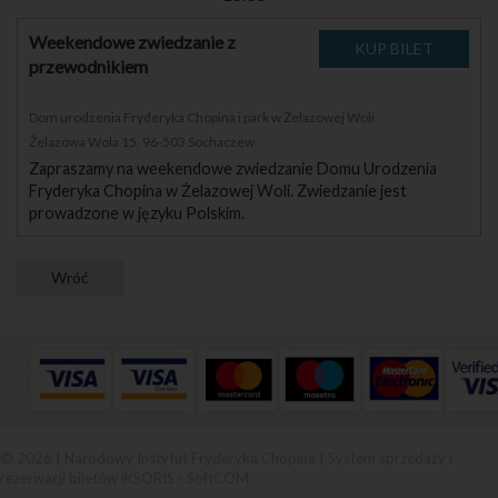
Weekendowe zwiedzanie z
przewodnikiem
Dom urodzenia Fryderyka Chopina i park w Żelazowej Woli
Żelazowa Wola 15, 96-503 Sochaczew
Zapraszamy na weekendowe zwiedzanie Domu Urodzenia
Fryderyka Chopina w Żelazowej Woli. Zwiedzanie jest
prowadzone w języku Polskim.
© 2026 | Narodowy Instytut Fryderyka Chopina |
System sprzedaży i
rezerwacji biletów iKSORIS
-
SoftCOM