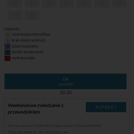
22
23
24
25
26
27
28
29
30
Legenda:
rezerwacja niemożliwa
1
brak miejsc wolnych
1
dzień bezpłatny
1
termin wydarzenia
1
wybrana data
1
04
czwartek
10.30
Weekendowe zwiedzanie z
przewodnikiem
Dom urodzenia Fryderyka Chopina i park w Żelazowej Woli
Żelazowa Wola 15, 96-503 Sochaczew