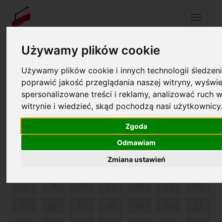
Menu
Używamy plików cookie
Używamy plików cookie i innych technologii śledzeni
Twój koszyk jest pusty!
pl
en
poprawić jakość przeglądania naszej witryny, wyświe
spersonalizowane treści i reklamy, analizować ruch w
WEEKENDOWE ZWIEDZANIE Z PRZEWODNIKIEM
witrynie i wiedzieć, skąd pochodzą nasi użytkownicy
CZERWIEC 2026
Zgoda
PON
WT
ŚR
CZW
PIĄ
SOB
NIE
Odmawiam
Zmiana ustawień
1
2
3
4
5
6
7
8
9
10
11
12
13
14
15
16
17
18
19
20
21