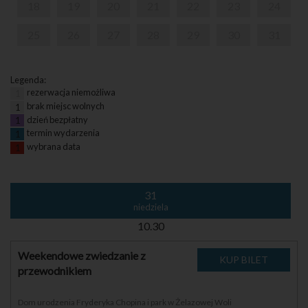
18
19
20
21
22
23
24
25
26
27
28
29
30
31
Legenda:
rezerwacja niemożliwa
1
brak miejsc wolnych
1
dzień bezpłatny
1
termin wydarzenia
1
wybrana data
1
31
niedziela
10.30
Weekendowe zwiedzanie z
przewodnikiem
Dom urodzenia Fryderyka Chopina i park w Żelazowej Woli