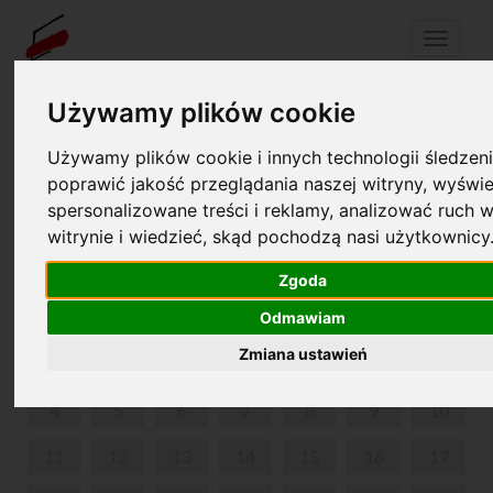
Menu
Używamy plików cookie
Używamy plików cookie i innych technologii śledzeni
Twój koszyk jest pusty!
pl
en
poprawić jakość przeglądania naszej witryny, wyświe
spersonalizowane treści i reklamy, analizować ruch w
WEEKENDOWE ZWIEDZANIE Z PRZEWODNIKIEM
witrynie i wiedzieć, skąd pochodzą nasi użytkownicy
MAJ 2026
Zgoda
PON
WT
ŚR
CZW
PIĄ
SOB
NIE
Odmawiam
Zmiana ustawień
1
2
3
4
5
6
7
8
9
10
11
12
13
14
15
16
17