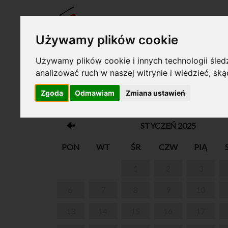
BILET
Używamy plików cookie
Używamy plików cookie i innych technologii śledz
analizować ruch w naszej witrynie i wiedzieć, sk
Twój koszyk jest pusty!
Zgoda
Odmawiam
Zmiana ustawień
WEEKENDOWE ZWIEDZANIE Z PRZEWO
STYCZEŃ 2025
PON
WT
ŚR
CZW
PIĄ
1
2
3
6
7
8
9
10
13
14
15
16
17