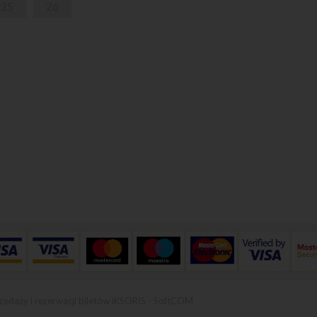
25
26
zedaży i rezerwacji biletów iKSORIS
-
SoftCOM