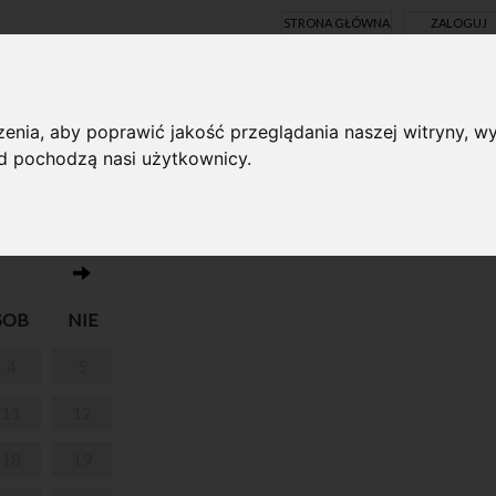
STRONA GŁÓWNA
ZALOGUJ
Y ONLINE
enia, aby poprawić jakość przeglądania naszej witryny, wy
ąd pochodzą nasi użytkownicy.
Brak wydarzeń w dniu 10.01.2025
DNIKIEM
SOB
NIE
4
5
11
12
18
19