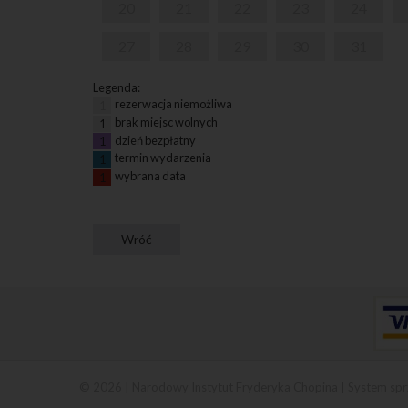
20
21
22
23
24
27
28
29
30
31
Legenda:
rezerwacja niemożliwa
1
brak miejsc wolnych
1
dzień bezpłatny
1
termin wydarzenia
1
wybrana data
1
© 2026 | Narodowy Instytut Fryderyka Chopina |
System spr