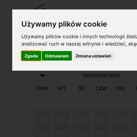
BILET
Używamy plików cookie
Używamy plików cookie i innych technologii śledz
analizować ruch w naszej witrynie i wiedzieć, sk
Twój koszyk jest pusty!
Zgoda
Odmawiam
Zmiana ustawień
WEEKENDOWE ZWIEDZANIE Z PRZEWO
GRUDZIEŃ 2024
PON
WT
ŚR
CZW
PIĄ
2
3
4
5
6
9
10
11
12
13