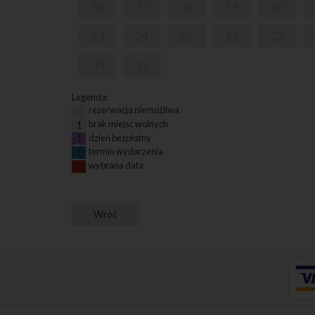
16
17
18
19
20
23
24
25
26
27
30
31
Legenda:
rezerwacja niemożliwa
1
brak miejsc wolnych
1
dzień bezpłatny
1
termin wydarzenia
1
wybrana data
1