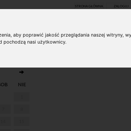
STRONA GŁÓWNA
ZALOGUJ
Y ONLINE
enia, aby poprawić jakość przeglądania naszej witryny, wy
ąd pochodzą nasi użytkownicy.
Brak wydarzeń w dniu 10.12.2024
DNIKIEM
SOB
NIE
1
7
8
14
15