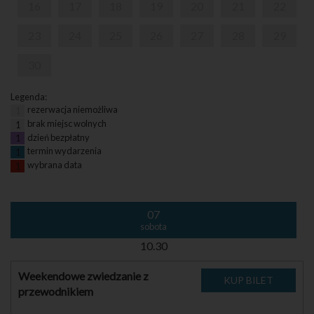
16
17
18
19
20
21
22
23
24
25
26
27
28
29
30
Legenda:
rezerwacja niemożliwa
1
brak miejsc wolnych
1
dzień bezpłatny
1
termin wydarzenia
1
wybrana data
1
07
sobota
10.30
Weekendowe zwiedzanie z
przewodnikiem