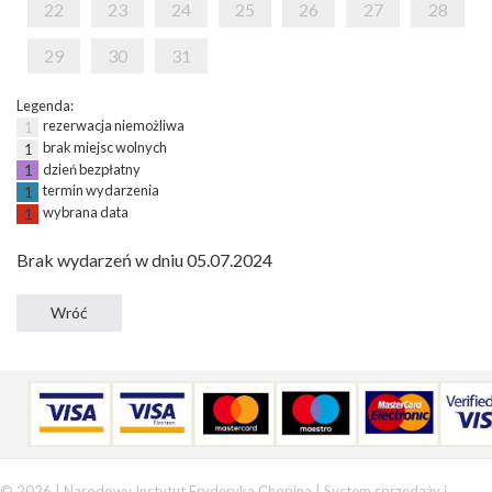
22
23
24
25
26
27
28
29
30
31
Legenda:
rezerwacja niemożliwa
1
brak miejsc wolnych
1
dzień bezpłatny
1
termin wydarzenia
1
wybrana data
1
Brak wydarzeń w dniu 05.07.2024
© 2026 | Narodowy Instytut Fryderyka Chopina |
System sprzedaży i