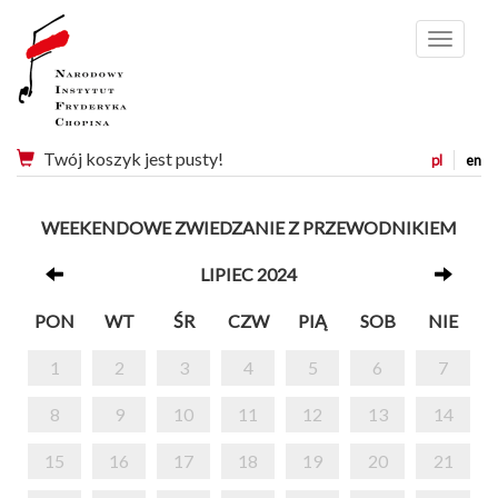
Menu
Twój koszyk jest pusty!
pl
en
WEEKENDOWE ZWIEDZANIE Z PRZEWODNIKIEM
LIPIEC 2024
PON
WT
ŚR
CZW
PIĄ
SOB
NIE
1
2
3
4
5
6
7
8
9
10
11
12
13
14
15
16
17
18
19
20
21