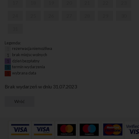
17
18
19
20
21
22
23
24
25
26
27
28
29
30
31
Legenda:
rezerwacja niemożliwa
1
brak miejsc wolnych
1
dzień bezpłatny
1
termin wydarzenia
1
wybrana data
1
Brak wydarzeń w dniu 31.07.2023