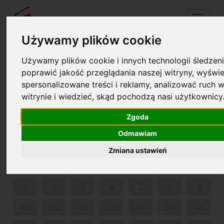
Menu
Używamy plików cookie
Używamy plików cookie i innych technologii śledzeni
Twój koszyk jest pusty!
poprawić jakość przeglądania naszej witryny, wyświe
pl
en
spersonalizowane treści i reklamy, analizować ruch w
witrynie i wiedzieć, skąd pochodzą nasi użytkownicy
WEEKENDOWE ZWIEDZANIE Z PRZEWODNIKIEM
Zgoda
LIPIEC 2023
Odmawiam
PON
WT
ŚR
CZW
PIĄ
SOB
NIE
Zmiana ustawień
1
2
3
4
5
6
7
8
9
10
11
12
13
14
15
16