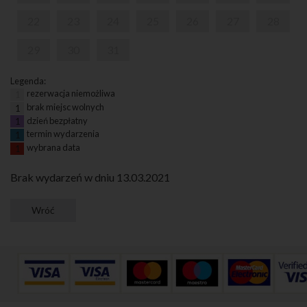
22
23
24
25
26
27
28
29
30
31
Legenda:
rezerwacja niemożliwa
1
brak miejsc wolnych
1
dzień bezpłatny
1
termin wydarzenia
1
wybrana data
1
Brak wydarzeń w dniu 13.03.2021