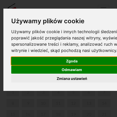
Menu
Używamy plików cookie
Używamy plików cookie i innych technologii śledzeni
Twój koszyk jest pusty!
poprawić jakość przeglądania naszej witryny, wyświe
pl
en
spersonalizowane treści i reklamy, analizować ruch w
witrynie i wiedzieć, skąd pochodzą nasi użytkownicy
KONCERT W 211. ROCZNICĘ URODZIN FRYDERYKA
CHOPINA
Zgoda
Odmawiam
MARZEC 2021
Zmiana ustawień
PON
WT
ŚR
CZW
PIĄ
SOB
NIE
1
2
3
4
5
6
7
8
9
10
11
12
13
14
15
16
17
18
19
20
21