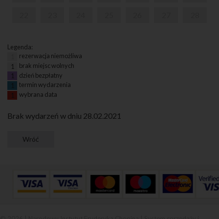
22
23
24
25
26
27
28
Legenda:
rezerwacja niemożliwa
1
brak miejsc wolnych
1
dzień bezpłatny
1
termin wydarzenia
1
wybrana data
1
Brak wydarzeń w dniu 28.02.2021
© 2026 | Narodowy Instytut Fryderyka Chopina |
System sprzedaży i