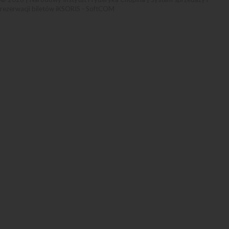
rezerwacji biletów iKSORIS
-
SoftCOM