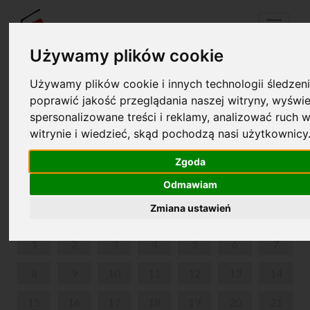
Menu
Używamy plików cookie
Używamy plików cookie i innych technologii śledzeni
Twój koszyk jest pusty!
poprawić jakość przeglądania naszej witryny, wyświe
pl
en
spersonalizowane treści i reklamy, analizować ruch w
witrynie i wiedzieć, skąd pochodzą nasi użytkownicy
KONCERT W 211. ROCZNICĘ URODZIN FRYDERYKA
CHOPINA
Zgoda
Odmawiam
LUTY 2021
Zmiana ustawień
PON
WT
ŚR
CZW
PIĄ
SOB
NIE
1
2
3
4
5
6
7
8
9
10
11
12
13
14
15
16
17
18
19
20
21