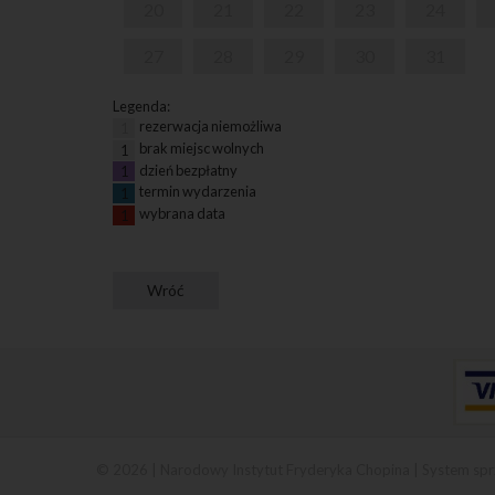
20
21
22
23
24
27
28
29
30
31
Legenda:
rezerwacja niemożliwa
1
brak miejsc wolnych
1
dzień bezpłatny
1
termin wydarzenia
1
wybrana data
1
© 2026 | Narodowy Instytut Fryderyka Chopina |
System spr