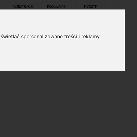
REJESTRACJA
REGULAMIN
KOSZYK
świetlać spersonalizowane treści i reklamy,
pl
en
dostępny bezpłatnie