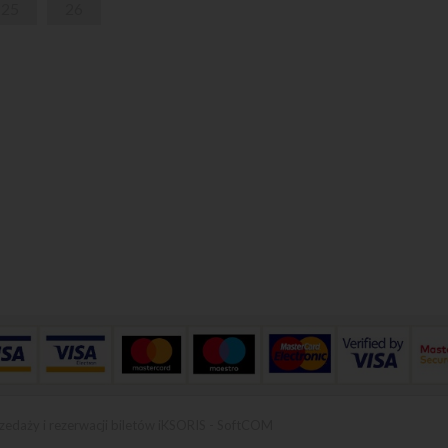
25
26
zedaży i rezerwacji biletów iKSORIS
-
SoftCOM