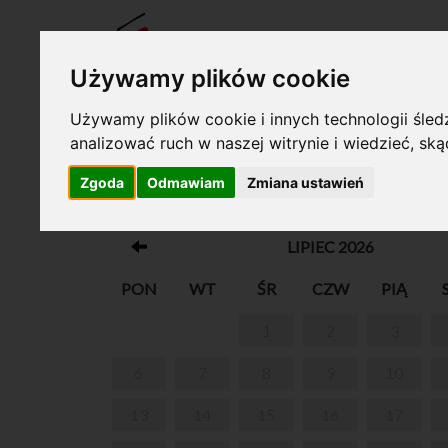
BILET
Używamy plików cookie
Używamy plików cookie i innych technologii śledz
analizować ruch w naszej witrynie i wiedzieć, sk
Twój koszyk jest pusty!
Zgoda
Odmawiam
Zmiana ustawień
PARK W ŻELAZOWEJ WOLI
LIPIEC 2026
PON
WT
ŚR
CZW
PIĄ
1
2
3
6
7
8
9
10
13
14
15
16
17