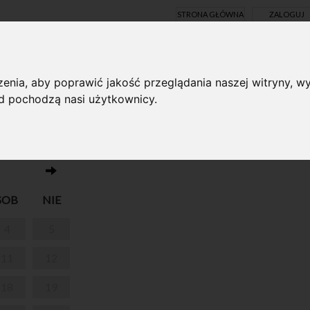
STRONA GŁÓWNA
ZALOGUJ
Y ONLINE
enia, aby poprawić jakość przeglądania naszej witryny, wy
ąd pochodzą nasi użytkownicy.
W poniedziałki Park w Żelazowej Woli jest 
SOB
NIE
4
5
11
12
18
19