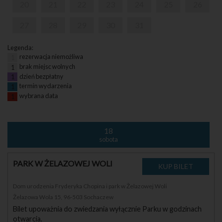
20
21
22
23
24
25
26
27
28
29
30
31
Legenda:
rezerwacja niemożliwa
1
brak miejsc wolnych
1
dzień bezpłatny
1
termin wydarzenia
1
wybrana data
1
18
sobota
PARK W ŻELAZOWEJ WOLI
Dom urodzenia Fryderyka Chopina i park w Żelazowej Woli
Żelazowa Wola 15, 96-503 Sochaczew
Bilet upoważnia do zwiedzania wyłącznie Parku w godzinach
otwarcia.