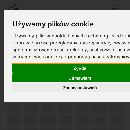
Menu
Używamy plików cookie
Używamy plików cookie i innych technologii śledzeni
Twój koszyk jest pusty!
pl
en
poprawić jakość przeglądania naszej witryny, wyświe
spersonalizowane treści i reklamy, analizować ruch w
witrynie i wiedzieć, skąd pochodzą nasi użytkownicy
PARK W ŻELAZOWEJ WOLI
Zgoda
LIPIEC 2026
Odmawiam
PON
WT
ŚR
CZW
PIĄ
SOB
NIE
Zmiana ustawień
1
2
3
4
5
6
7
8
9
10
11
12
13
14
15
16
17
18
19