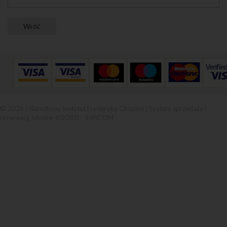
© 2026 | Narodowy Instytut Fryderyka Chopina |
System sprzedaży i
rezerwacji biletów iKSORIS
-
SoftCOM