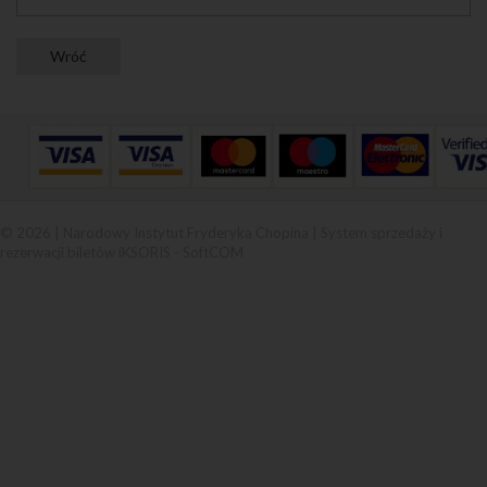
© 2026 | Narodowy Instytut Fryderyka Chopina |
System sprzedaży i
rezerwacji biletów iKSORIS
-
SoftCOM