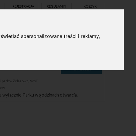
REJESTRACJA
REGULAMIN
KOSZYK
świetlać spersonalizowane treści i reklamy,
pl
en
LI
 park w Żelazowej Woli
zew
a wyłącznie Parku w godzinach otwarcia.