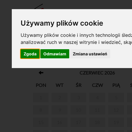
BILET
Używamy plików cookie
Używamy plików cookie i innych technologii śledz
analizować ruch w naszej witrynie i wiedzieć, sk
Twój koszyk jest pusty!
Zgoda
Odmawiam
Zmiana ustawień
PARK W ŻELAZOWEJ WOLI
CZERWIEC 2026
PON
WT
ŚR
CZW
PIĄ
1
2
3
4
5
8
9
10
11
12
15
16
17
18
19