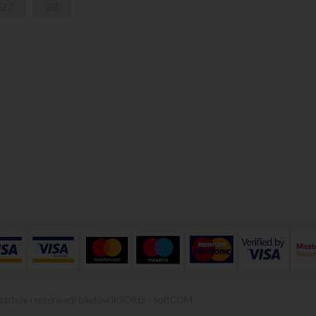
27
28
zedaży i rezerwacji biletów iKSORIS
-
SoftCOM