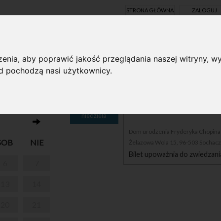
STRONA GŁÓWNA
ZALOGUJ
Y ONLINE
enia, aby poprawić jakość przeglądania naszej witryny, wy
ąd pochodzą nasi użytkownicy.
28
PARK W ŻELAZOWEJ WO
niedziela
Dom urodzenia Fryderyka Chopina i
SOB
NIE
Żelazowa Wola 15, 96-503 Sochac
Bilet upoważnia do zwiedzani
6
7
13
14
20
21