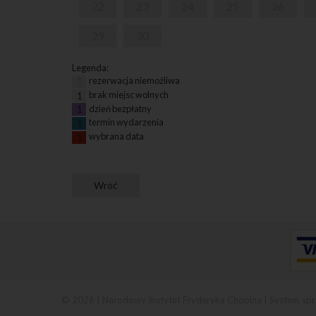
22
23
24
25
26
29
30
Legenda:
rezerwacja niemożliwa
1
brak miejsc wolnych
1
dzień bezpłatny
1
termin wydarzenia
1
wybrana data
1
© 2026 | Narodowy Instytut Fryderyka Chopina |
System spr