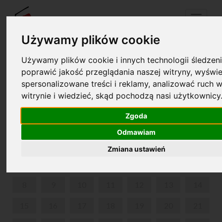
Menu
Używamy plików cookie
Używamy plików cookie i innych technologii śledzeni
Twój koszyk jest pusty!
poprawić jakość przeglądania naszej witryny, wyświe
pl
en
spersonalizowane treści i reklamy, analizować ruch w
witrynie i wiedzieć, skąd pochodzą nasi użytkownicy
PARK W ŻELAZOWEJ WOLI
Zgoda
CZERWIEC 2026
Odmawiam
PON
WT
ŚR
CZW
PIĄ
SOB
NIE
Zmiana ustawień
1
2
3
4
5
6
7
8
9
10
11
12
13
14
15
16
17
18
19
20
21