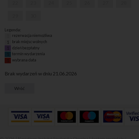
22
23
24
25
26
27
28
29
30
Legenda:
rezerwacja niemożliwa
1
brak miejsc wolnych
1
dzień bezpłatny
1
termin wydarzenia
1
wybrana data
1
Brak wydarzeń w dniu 21.06.2026
© 2026 | Narodowy Instytut Fryderyka Chopina |
System sprzedaży i