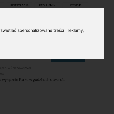
REJESTRACJA
REGULAMIN
KOSZYK
świetlać spersonalizowane treści i reklamy,
pl
en
LI
 park w Żelazowej Woli
zew
a wyłącznie Parku w godzinach otwarcia.