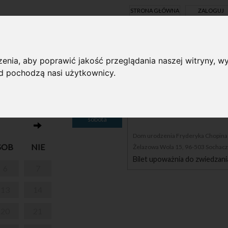
STRONA GŁÓWNA
ZALOGUJ
Y ONLINE
enia, aby poprawić jakość przeglądania naszej witryny, wy
ąd pochodzą nasi użytkownicy.
13
PARK W ŻELAZOWEJ WO
sobota
Dom urodzenia Fryderyka Chopina i
SOB
NIE
Żelazowa Wola 15, 96-503 Sochac
Bilet upoważnia do zwiedzani
6
7
13
14
20
21