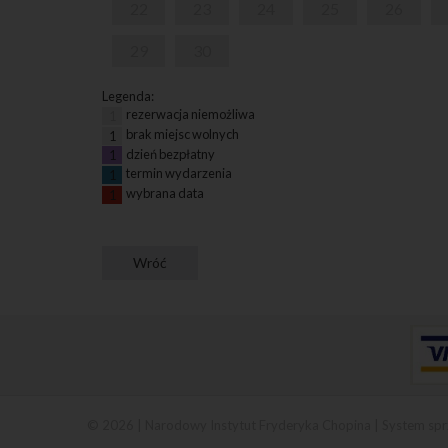
22
23
24
25
26
29
30
Legenda:
rezerwacja niemożliwa
1
brak miejsc wolnych
1
dzień bezpłatny
1
termin wydarzenia
1
wybrana data
1
© 2026 | Narodowy Instytut Fryderyka Chopina |
System spr