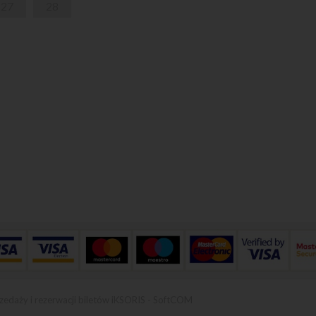
27
28
zedaży i rezerwacji biletów iKSORIS
-
SoftCOM