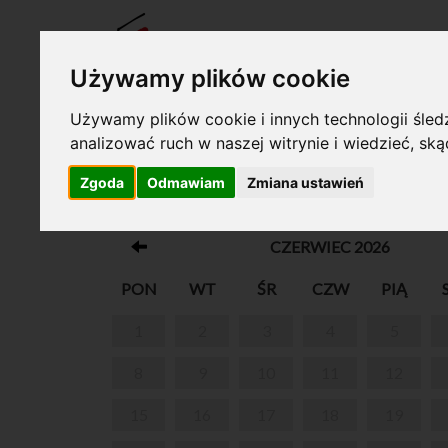
BILET
Używamy plików cookie
Używamy plików cookie i innych technologii śledz
analizować ruch w naszej witrynie i wiedzieć, sk
Twój koszyk jest pusty!
Zgoda
Odmawiam
Zmiana ustawień
PARK W ŻELAZOWEJ WOLI
CZERWIEC 2026
PON
WT
ŚR
CZW
PIĄ
1
2
3
4
5
8
9
10
11
12
15
16
17
18
19