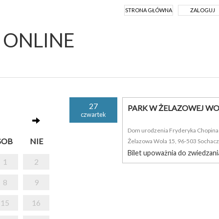
STRONA GŁÓWNA
ZALOGUJ
Y ONLINE
27
PARK W ŻELAZOWEJ WO
czwartek
Dom urodzenia Fryderyka Chopina i
SOB
NIE
Żelazowa Wola 15, 96-503 Sochac
Bilet upoważnia do zwiedzani
1
2
8
9
15
16