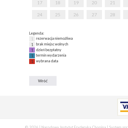
17
18
19
20
21
24
25
26
27
28
Legenda:
rezerwacja niemożliwa
1
brak miejsc wolnych
1
dzień bezpłatny
1
termin wydarzenia
1
wybrana data
1
© 2026 | Narodowy Instytut Fryderyka Chopina |
System spr