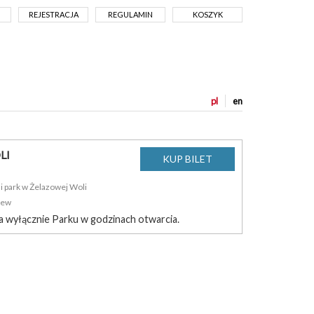
REJESTRACJA
REGULAMIN
KOSZYK
pl
en
LI
 park w Żelazowej Woli
zew
a wyłącznie Parku w godzinach otwarcia.