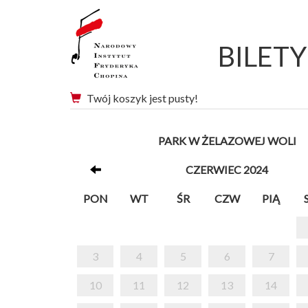
BILET
Twój koszyk jest pusty!
PARK W ŻELAZOWEJ WOLI
CZERWIEC 2024
PON
WT
ŚR
CZW
PIĄ
3
4
5
6
7
10
11
12
13
14