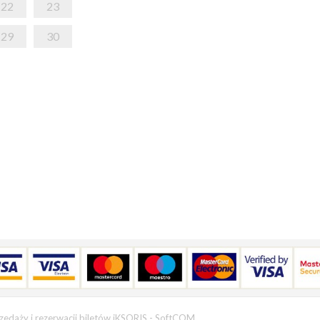
22
23
29
30
zedaży i rezerwacji biletów iKSORIS
-
SoftCOM