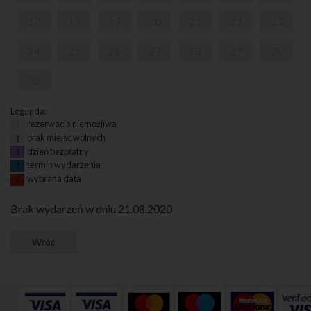
17
18
19
20
21
22
23
24
25
26
27
28
29
30
31
Legenda:
rezerwacja niemożliwa
1
brak miejsc wolnych
1
dzień bezpłatny
1
termin wydarzenia
1
wybrana data
1
Brak wydarzeń w dniu 21.08.2020