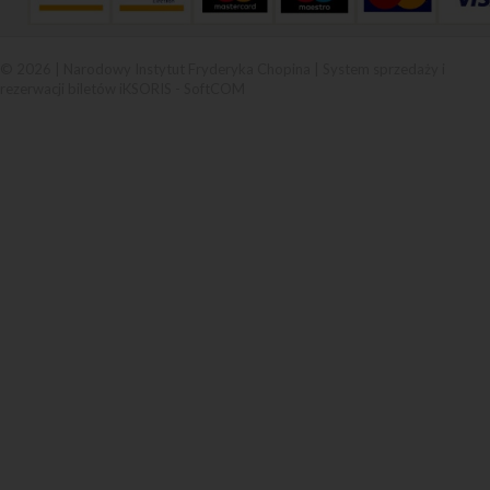
© 2026 | Narodowy Instytut Fryderyka Chopina |
System sprzedaży i
rezerwacji biletów iKSORIS
-
SoftCOM