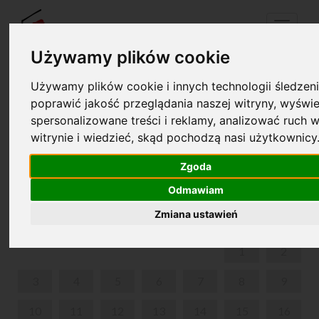
Menu
Używamy plików cookie
Używamy plików cookie i innych technologii śledzeni
Twój koszyk jest pusty!
poprawić jakość przeglądania naszej witryny, wyświe
pl
en
spersonalizowane treści i reklamy, analizować ruch w
witrynie i wiedzieć, skąd pochodzą nasi użytkownicy
KONCERT W 210. ROCZNICĘ URODZIN FRYDERYKA
CHOPINA
Zgoda
Odmawiam
SIERPIEŃ 2020
Zmiana ustawień
PON
WT
ŚR
CZW
PIĄ
SOB
NIE
1
2
3
4
5
6
7
8
9
10
11
12
13
14
15
16