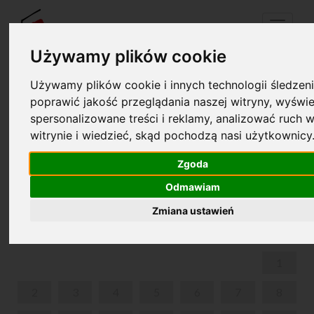
Menu
Używamy plików cookie
Używamy plików cookie i innych technologii śledzeni
Twój koszyk jest pusty!
poprawić jakość przeglądania naszej witryny, wyświe
pl
en
spersonalizowane treści i reklamy, analizować ruch w
witrynie i wiedzieć, skąd pochodzą nasi użytkownicy
KONCERT LAUREATÓW OGÓLNOPOLSKIEGO
KONKURSU PIANISTYCZNEGO IM. FRYDERYKA
Zgoda
CHOPINA
Odmawiam
MARZEC 2020
Zmiana ustawień
PON
WT
ŚR
CZW
PIĄ
SOB
NIE
1
2
3
4
5
6
7
8