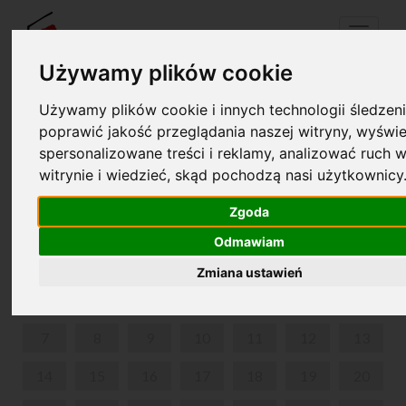
Menu
Używamy plików cookie
Używamy plików cookie i innych technologii śledzeni
Twój koszyk jest pusty!
poprawić jakość przeglądania naszej witryny, wyświe
pl
en
spersonalizowane treści i reklamy, analizować ruch w
witrynie i wiedzieć, skąd pochodzą nasi użytkownicy
CHOPIN I KOMPANIA
Zgoda
LUTY 2022
Odmawiam
PON
WT
ŚR
CZW
PIĄ
SOB
NIE
Zmiana ustawień
1
2
3
4
5
6
7
8
9
10
11
12
13
14
15
16
17
18
19
20