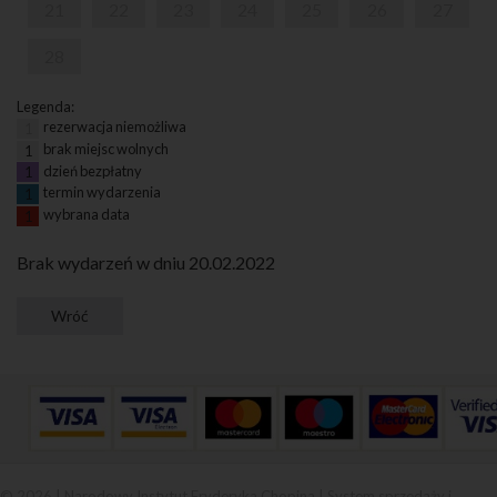
21
22
23
24
25
26
27
28
Legenda:
rezerwacja niemożliwa
1
brak miejsc wolnych
1
dzień bezpłatny
1
termin wydarzenia
1
wybrana data
1
Brak wydarzeń w dniu 20.02.2022
© 2026 | Narodowy Instytut Fryderyka Chopina |
System sprzedaży i