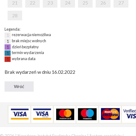
21
22
23
24
25
26
27
28
Legenda:
rezerwacja niemożliwa
1
brak miejsc wolnych
1
dzień bezpłatny
1
termin wydarzenia
1
wybrana data
1
Brak wydarzeń w dniu 16.02.2022
© 2026 | Narodowy Instytut Fryderyka Chopina |
System sprzedaży i