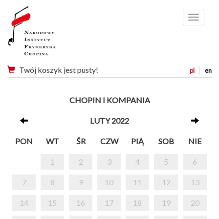
Menu
Twój koszyk jest pusty!
pl
en
CHOPIN I KOMPANIA
LUTY 2022
PON
WT
ŚR
CZW
PIĄ
SOB
NIE
1
2
3
4
5
6
7
8
9
10
11
12
13
14
15
16
17
18
19
20