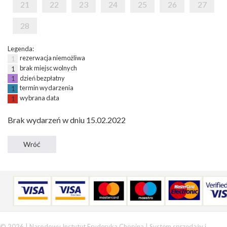
21
22
23
24
25
26
27
28
Legenda:
rezerwacja niemożliwa
1
brak miejsc wolnych
1
dzień bezpłatny
1
termin wydarzenia
1
wybrana data
1
Brak wydarzeń w dniu 15.02.2022
© 2026 | Narodowy Instytut Fryderyka Chopina |
System sprzedaży i