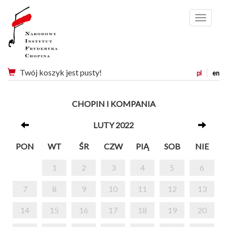
Menu
Twój koszyk jest pusty!
pl
en
CHOPIN I KOMPANIA
LUTY 2022
PON
WT
ŚR
CZW
PIĄ
SOB
NIE
1
2
3
4
5
6
7
8
9
10
11
12
13
14
15
16
17
18
19
20