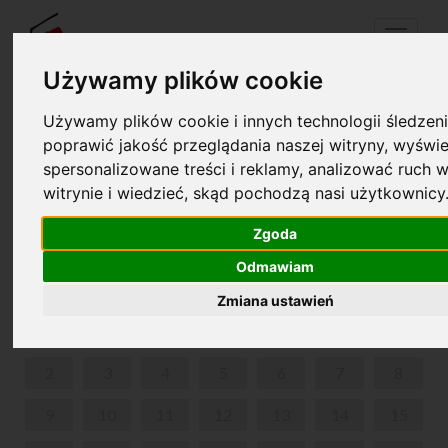
Menu
Używamy plików cookie
Używamy plików cookie i innych technologii śledzeni
Twój koszyk jest pusty!
poprawić jakość przeglądania naszej witryny, wyświe
pl
en
spersonalizowane treści i reklamy, analizować ruch w
witrynie i wiedzieć, skąd pochodzą nasi użytkownicy
EUROPEJSKIE DNI DZIEDZICTWA
Zgoda
WRZESIEŃ 2024
Odmawiam
PON
WT
ŚR
CZW
PIĄ
SOB
NIE
Zmiana ustawień
1
2
3
4
5
6
7
8
9
10
11
12
13
14
15