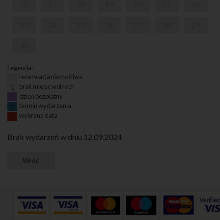
16
17
18
19
20
21
22
23
24
25
26
27
28
29
30
Legenda:
rezerwacja niemożliwa
1
brak miejsc wolnych
1
dzień bezpłatny
1
termin wydarzenia
1
wybrana data
1
Brak wydarzeń w dniu 12.09.2024