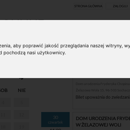
STRONA GŁÓWNA
ZALOGUJ
Y ONLINE
enia, aby poprawić jakość przeglądania naszej witryny, wy
ąd pochodzą nasi użytkownicy.
I PARK W
30
DOM URODZENIA FRYDE
czwartek
W ŻELAZOWEJ WOLI
10.00
Dom urodzenia Fryderyka Chopina i
SOB
NIE
Żelazowa Wola 15, 96-503 Sochac
Bilet upoważnia do zwiedzani
4
5
11
12
30
DOM URODZENIA FRYDE
czwartek
W ŻELAZOWEJ WOLI
18
19