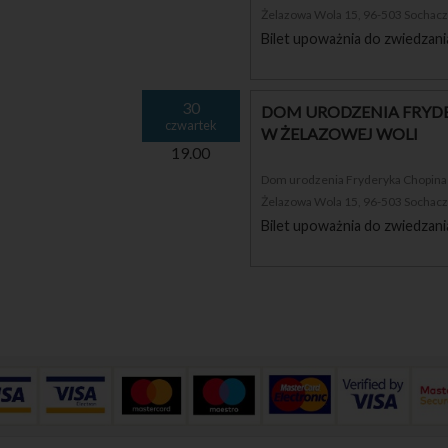
Żelazowa Wola 15, 96-503 Sochac
Bilet upoważnia do zwiedzani
30
DOM URODZENIA FRYDE
czwartek
W ŻELAZOWEJ WOLI
19.00
Dom urodzenia Fryderyka Chopina i
Żelazowa Wola 15, 96-503 Sochac
Bilet upoważnia do zwiedzani