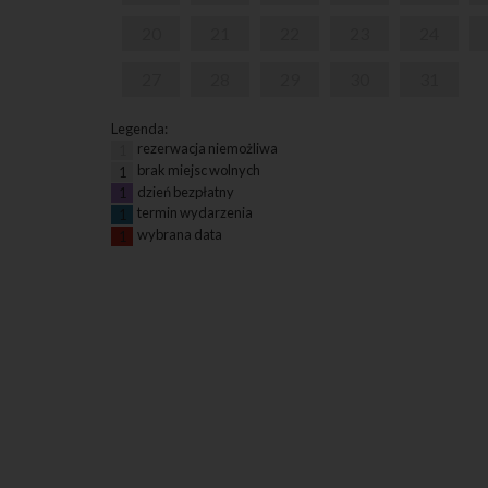
20
21
22
23
24
27
28
29
30
31
Legenda:
rezerwacja niemożliwa
1
brak miejsc wolnych
1
dzień bezpłatny
1
termin wydarzenia
1
wybrana data
1