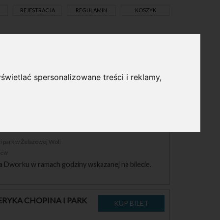
REJESTRACJA
REGULAMIN
KOSZYK
pl
en
świetlać spersonalizowane treści i reklamy,
RYKA CHOPINA I PARK
 park w Żelazowej Woli
zew
a Dworku w ramach godziny wskazanej na bilecie.
RYKA CHOPINA I PARK