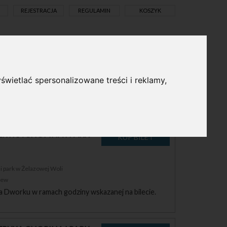
REJESTRACJA
REGULAMIN
KOSZYK
pl
en
świetlać spersonalizowane treści i reklamy,
ka Chopina w Żelazowej Woli obowiązuje wstęp
RYKA CHOPINA I PARK
 park w Żelazowej Woli
zew
a Dworku w ramach godziny wskazanej na bilecie.