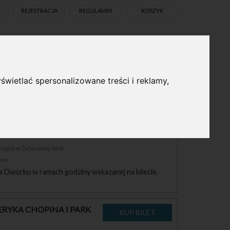
REJESTRACJA
REGULAMIN
KOSZYK
pl
en
świetlać spersonalizowane treści i reklamy,
RYKA CHOPINA I PARK
 park w Żelazowej Woli
zew
a Dworku w ramach godziny wskazanej na bilecie.
RYKA CHOPINA I PARK