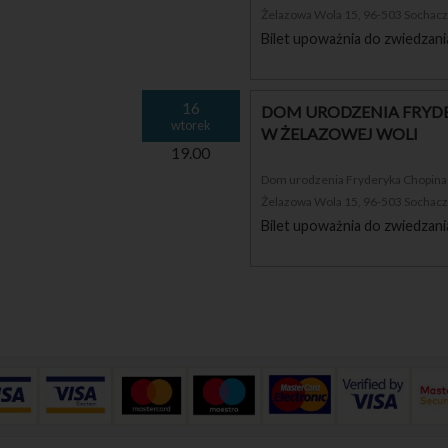
Żelazowa Wola 15, 96-503 Sochac
Bilet upoważnia do zwiedzani
16
DOM URODZENIA FRYDE
wtorek
W ŻELAZOWEJ WOLI
19.00
Dom urodzenia Fryderyka Chopina i
Żelazowa Wola 15, 96-503 Sochac
Bilet upoważnia do zwiedzani