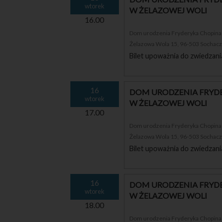
wtorek
W ŻELAZOWEJ WOLI
16.00
Dom urodzenia Fryderyka Chopina i
Żelazowa Wola 15, 96-503 Sochac
Bilet upoważnia do zwiedzani
16
DOM URODZENIA FRYDE
wtorek
W ŻELAZOWEJ WOLI
17.00
Dom urodzenia Fryderyka Chopina i
Żelazowa Wola 15, 96-503 Sochac
Bilet upoważnia do zwiedzani
16
DOM URODZENIA FRYDE
wtorek
W ŻELAZOWEJ WOLI
18.00
Dom urodzenia Fryderyka Chopina i