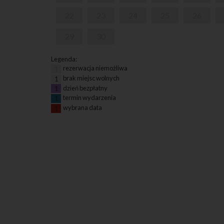
22
23
24
25
26
29
30
Legenda:
rezerwacja niemożliwa
1
brak miejsc wolnych
1
dzień bezpłatny
1
termin wydarzenia
1
wybrana data
1