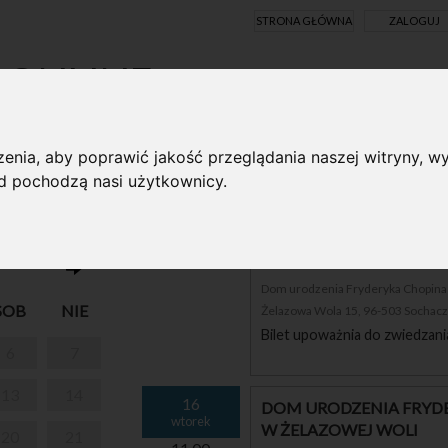
STRONA GŁÓWNA
ZALOGUJ
Y ONLINE
enia, aby poprawić jakość przeglądania naszej witryny, wy
ąd pochodzą nasi użytkownicy.
I PARK W
16
DOM URODZENIA FRYDE
wtorek
W ŻELAZOWEJ WOLI
10.00
Dom urodzenia Fryderyka Chopina i
SOB
NIE
Żelazowa Wola 15, 96-503 Sochac
Bilet upoważnia do zwiedzani
6
7
13
14
16
DOM URODZENIA FRYDE
wtorek
W ŻELAZOWEJ WOLI
20
21