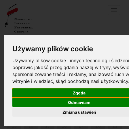
Menu
Twój koszyk jest pusty!
pl
en
Używamy plików cookie
DOM URODZENIA FRYDERYKA CHOPINA I PARK W
Używamy plików cookie i innych technologii śledzeni
ŻELAZOWEJ WOLI
poprawić jakość przeglądania naszej witryny, wyświe
spersonalizowane treści i reklamy, analizować ruch w
CZERWIEC 2026
witrynie i wiedzieć, skąd pochodzą nasi użytkownicy
PON
WT
ŚR
CZW
PIĄ
SOB
NIE
Zgoda
1
2
3
4
5
6
7
Odmawiam
Zmiana ustawień
8
9
10
11
12
13
14
15
16
17
18
19
20
21