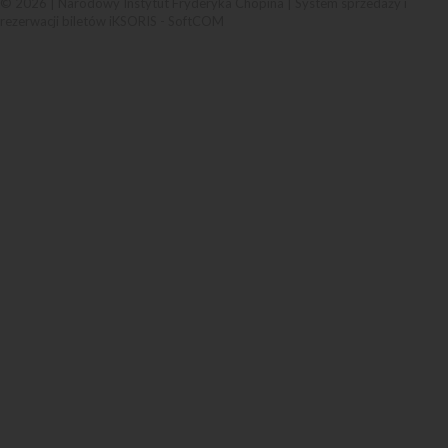
© 2026 | Narodowy Instytut Fryderyka Chopina |
System sprzedaży i
rezerwacji biletów iKSORIS
-
SoftCOM