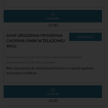
11
czwartek
15.00
DOM URODZENIA FRYDERYKA
CHOPINA I PARK W ŻELAZOWEJ
WOLI
Dom urodzenia Fryderyka Chopina i park w Żelazowej Woli
Żelazowa Wola 15, 96-503 Sochaczew
Bilet upoważnia do zwiedzania Dworku w ramach godziny
wskazanej na bilecie.
11
czwartek
16.00