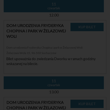
11
czwartek
12.00
DOM URODZENIA FRYDERYKA
CHOPINA I PARK W ŻELAZOWEJ
WOLI
Dom urodzenia Fryderyka Chopina i park w Żelazowej Woli
Żelazowa Wola 15, 96-503 Sochaczew
Bilet upoważnia do zwiedzania Dworku w ramach godziny
wskazanej na bilecie.
11
czwartek
13.00
DOM URODZENIA FRYDERYKA
CHOPINA I PARK W ŻELAZOWEJ