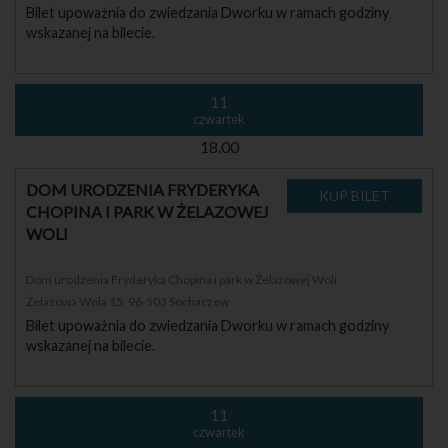
Bilet upoważnia do zwiedzania Dworku w ramach godziny
wskazanej na bilecie.
11
czwartek
18.00
DOM URODZENIA FRYDERYKA
CHOPINA I PARK W ŻELAZOWEJ
WOLI
Dom urodzenia Fryderyka Chopina i park w Żelazowej Woli
Żelazowa Wola 15, 96-503 Sochaczew
Bilet upoważnia do zwiedzania Dworku w ramach godziny
wskazanej na bilecie.
11
czwartek