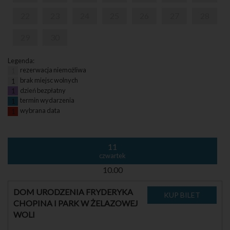
22
23
24
25
26
27
28
29
30
Legenda:
rezerwacja niemożliwa
1
brak miejsc wolnych
1
dzień bezpłatny
1
termin wydarzenia
1
wybrana data
1
11
czwartek
10.00
DOM URODZENIA FRYDERYKA
CHOPINA I PARK W ŻELAZOWEJ
WOLI