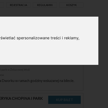
REJESTRACJA
REGULAMIN
KOSZYK
pl
en
świetlać spersonalizowane treści i reklamy,
RYKA CHOPINA I PARK
 park w Żelazowej Woli
zew
a Dworku w ramach godziny wskazanej na bilecie.
RYKA CHOPINA I PARK