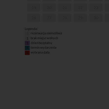
19
20
21
22
23
26
27
28
29
30
Legenda:
rezerwacja niemożliwa
1
brak miejsc wolnych
1
dzień bezpłatny
1
termin wydarzenia
1
wybrana data
1