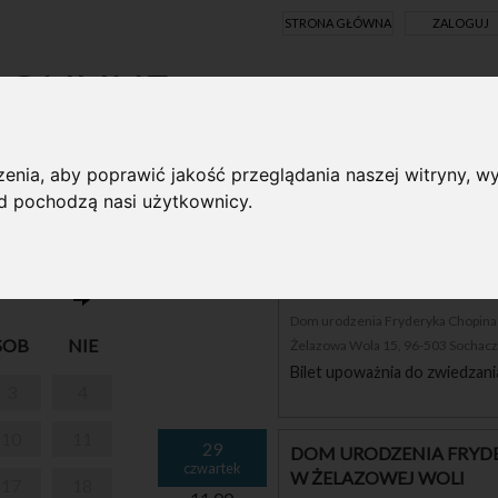
STRONA GŁÓWNA
ZALOGUJ
Y ONLINE
enia, aby poprawić jakość przeglądania naszej witryny, wy
ąd pochodzą nasi użytkownicy.
I PARK W
29
DOM URODZENIA FRYDE
czwartek
W ŻELAZOWEJ WOLI
10.00
Dom urodzenia Fryderyka Chopina i
SOB
NIE
Żelazowa Wola 15, 96-503 Sochac
Bilet upoważnia do zwiedzani
3
4
10
11
29
DOM URODZENIA FRYDE
czwartek
W ŻELAZOWEJ WOLI
17
18