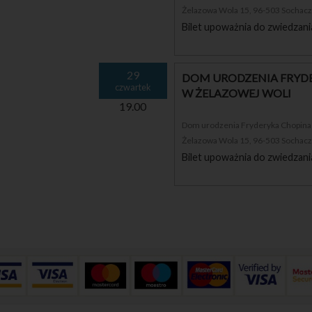
Żelazowa Wola 15, 96-503 Sochac
Bilet upoważnia do zwiedzani
29
DOM URODZENIA FRYDE
czwartek
W ŻELAZOWEJ WOLI
19.00
Dom urodzenia Fryderyka Chopina i
Żelazowa Wola 15, 96-503 Sochac
Bilet upoważnia do zwiedzani