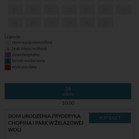
19
20
21
22
23
24
25
26
27
28
29
30
31
Legenda:
rezerwacja niemożliwa
1
brak miejsc wolnych
1
dzień bezpłatny
1
termin wydarzenia
1
wybrana data
1
24
sobota
10.00
DOM URODZENIA FRYDERYKA
CHOPINA I PARK W ŻELAZOWEJ
WOLI