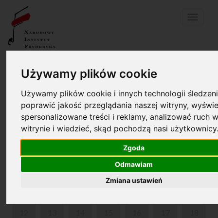
Menu
Twój koszyk jest pusty!
pl
en
Używamy plików cookie
Używamy plików cookie i innych technologii śledzeni
DOM URODZENIA FRYDERYKA CHOPINA I PARK W
poprawić jakość przeglądania naszej witryny, wyświe
ŻELAZOWEJ WOLI
spersonalizowane treści i reklamy, analizować ruch w
witrynie i wiedzieć, skąd pochodzą nasi użytkownicy
MAJ 2025
Zgoda
PON
WT
ŚR
CZW
PIĄ
SOB
NIE
Odmawiam
1
2
3
4
Zmiana ustawień
5
6
7
8
9
10
11
12
13
14
15
16
17
18