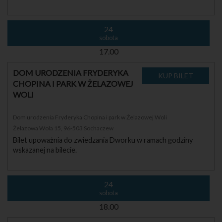
24
sobota
17.00
DOM URODZENIA FRYDERYKA
CHOPINA I PARK W ŻELAZOWEJ
WOLI
Dom urodzenia Fryderyka Chopina i park w Żelazowej Woli
Żelazowa Wola 15, 96-503 Sochaczew
Bilet upoważnia do zwiedzania Dworku w ramach godziny
wskazanej na bilecie.
24
sobota
18.00