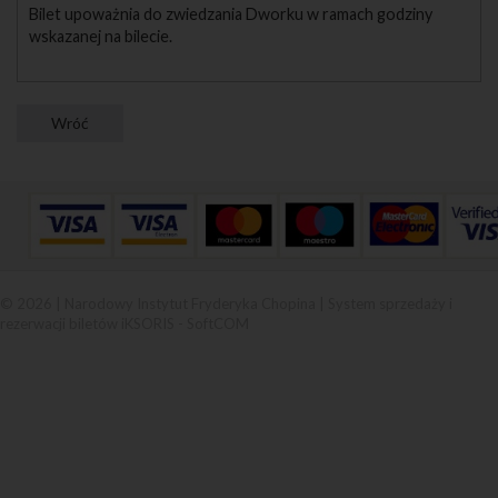
Bilet upoważnia do zwiedzania Dworku w ramach godziny
wskazanej na bilecie.
© 2026 | Narodowy Instytut Fryderyka Chopina |
System sprzedaży i
rezerwacji biletów iKSORIS
-
SoftCOM