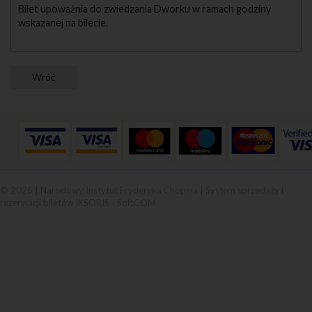
Bilet upoważnia do zwiedzania Dworku w ramach godziny
wskazanej na bilecie.
© 2026 | Narodowy Instytut Fryderyka Chopina |
System sprzedaży i
rezerwacji biletów iKSORIS
-
SoftCOM