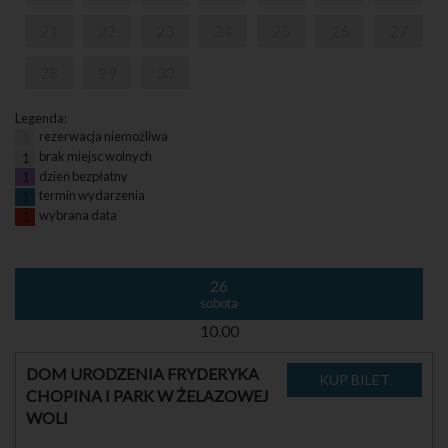
21
22
23
24
25
26
27
28
29
30
Legenda:
rezerwacja niemożliwa
1
brak miejsc wolnych
1
dzień bezpłatny
1
termin wydarzenia
1
wybrana data
1
26
sobota
10.00
DOM URODZENIA FRYDERYKA
CHOPINA I PARK W ŻELAZOWEJ
WOLI