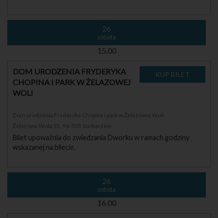
26
sobota
15.00
DOM URODZENIA FRYDERYKA
CHOPINA I PARK W ŻELAZOWEJ
WOLI
Dom urodzenia Fryderyka Chopina i park w Żelazowej Woli
Żelazowa Wola 15, 96-503 Sochaczew
Bilet upoważnia do zwiedzania Dworku w ramach godziny
wskazanej na bilecie.
26
sobota
16.00