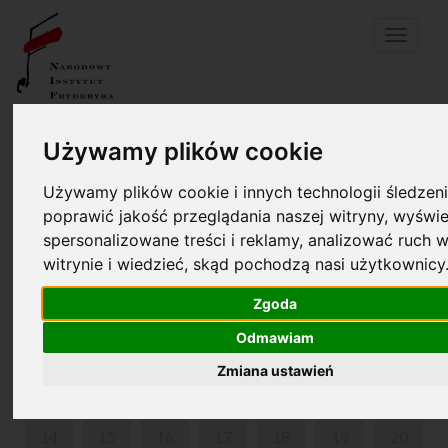
Menu
Twój koszyk jest pusty!
pl
en
Używamy plików cookie
Używamy plików cookie i innych technologii śledzeni
DOM URODZENIA FRYDERYKA CHOPINA I PARK W
poprawić jakość przeglądania naszej witryny, wyświe
ŻELAZOWEJ WOLI
spersonalizowane treści i reklamy, analizować ruch w
witrynie i wiedzieć, skąd pochodzą nasi użytkownicy
KWIECIEŃ 2025
Zgoda
PON
WT
ŚR
CZW
PIĄ
SOB
NIE
Odmawiam
1
2
3
4
5
6
Zmiana ustawień
7
8
9
10
11
12
13
14
15
16
17
18
19
20