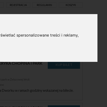
REJESTRACJA
REGULAMIN
KOSZYK
pl
en
świetlać spersonalizowane treści i reklamy,
ka Chopina w Żelazowej Woli obowiązuje wstęp
RYKA CHOPINA I PARK
 park w Żelazowej Woli
zew
a Dworku w ramach godziny wskazanej na bilecie.