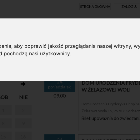
STRONA GŁÓWNA
ZALOGUJ
Y ONLINE
enia, aby poprawić jakość przeglądania naszej witryny, wy
ąd pochodzą nasi użytkownicy.
W poniedziałki do Domu Urodzenia Frydery
I PARK W
bezpłatny
24
DOM URODZENIA FRYDE
poniedziałek
W ŻELAZOWEJ WOLI
09.00
SOB
NIE
Dom urodzenia Fryderyka Chopina i
1
2
Żelazowa Wola 15, 96-503 Sochac
Bilet upoważnia do zwiedzani
8
9
15
16
24