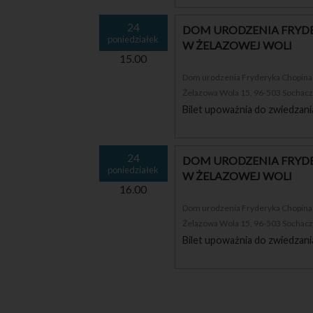
24
DOM URODZENIA FRYDE
poniedziałek
W ŻELAZOWEJ WOLI
15.00
Dom urodzenia Fryderyka Chopina i
Żelazowa Wola 15, 96-503 Sochac
Bilet upoważnia do zwiedzani
24
DOM URODZENIA FRYDE
poniedziałek
W ŻELAZOWEJ WOLI
16.00
Dom urodzenia Fryderyka Chopina i
Żelazowa Wola 15, 96-503 Sochac
Bilet upoważnia do zwiedzani