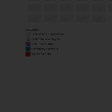
17
18
19
20
21
24
25
26
27
28
Legenda:
rezerwacja niemożliwa
1
brak miejsc wolnych
1
dzień bezpłatny
1
termin wydarzenia
1
wybrana data
1