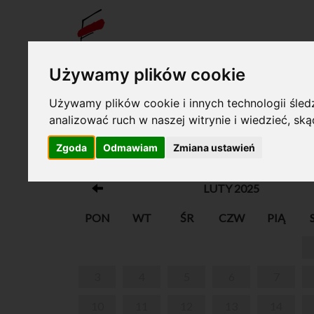
BILET
Używamy plików cookie
Twój koszyk jest pusty!
Używamy plików cookie i innych technologii śledz
analizować ruch w naszej witrynie i wiedzieć, sk
DOM URODZENIA FRYDERYKA CHOPINA 
Zgoda
Odmawiam
Zmiana ustawień
ŻELAZOWEJ WOLI
LUTY 2025
PON
WT
ŚR
CZW
PIĄ
3
4
5
6
7
10
11
12
13
14