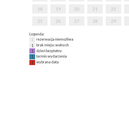
18
19
20
21
22
25
26
27
28
29
Legenda:
rezerwacja niemożliwa
1
brak miejsc wolnych
1
dzień bezpłatny
1
termin wydarzenia
1
wybrana data
1