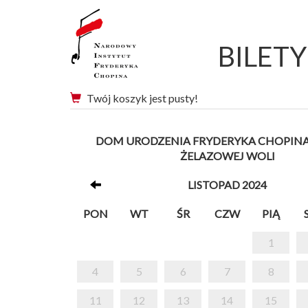
BILET
Twój koszyk jest pusty!
DOM URODZENIA FRYDERYKA CHOPINA 
ŻELAZOWEJ WOLI
LISTOPAD 2024
PON
WT
ŚR
CZW
PIĄ
1
4
5
6
7
8
11
12
13
14
15