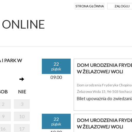
STRONA GŁÓWNA
ZALOGUJ
Y ONLINE
I PARK W
22
DOM URODZENIA FRYDE
piątek
W ŻELAZOWEJ WOLI
09.00
Dom urodzenia Fryderyka Chopina i
SOB
NIE
Żelazowa Wola 15, 96-503 Sochac
Bilet upoważnia do zwiedzani
2
3
9
10
22
DOM URODZENIA FRYDE
piątek
W ŻELAZOWEJ WOLI
16
17