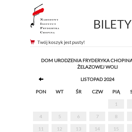
BILET
Twój koszyk jest pusty!
DOM URODZENIA FRYDERYKA CHOPINA 
ŻELAZOWEJ WOLI
LISTOPAD 2024
PON
WT
ŚR
CZW
PIĄ
1
4
5
6
7
8
11
12
13
14
15