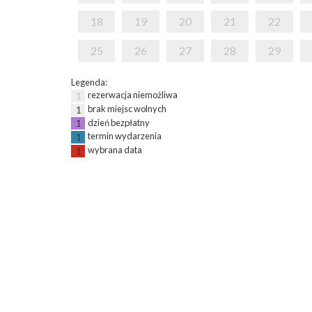
18
19
20
21
22
25
26
27
28
29
Legenda:
rezerwacja niemożliwa
1
brak miejsc wolnych
1
dzień bezpłatny
1
termin wydarzenia
1
wybrana data
1