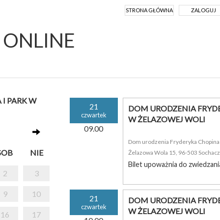
STRONA GŁÓWNA
ZALOGUJ
Y ONLINE
I PARK W
21
DOM URODZENIA FRYDE
czwartek
W ŻELAZOWEJ WOLI
09.00
Dom urodzenia Fryderyka Chopina i
SOB
NIE
Żelazowa Wola 15, 96-503 Sochac
Bilet upoważnia do zwiedzani
2
3
9
10
21
DOM URODZENIA FRYDE
czwartek
W ŻELAZOWEJ WOLI
16
17