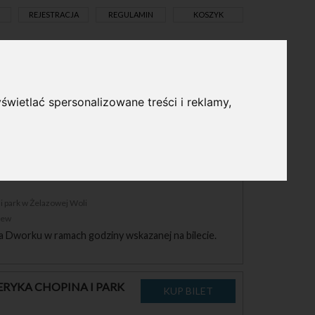
REJESTRACJA
REGULAMIN
KOSZYK
świetlać spersonalizowane treści i reklamy,
pl
en
RYKA CHOPINA I PARK
 park w Żelazowej Woli
zew
a Dworku w ramach godziny wskazanej na bilecie.
RYKA CHOPINA I PARK