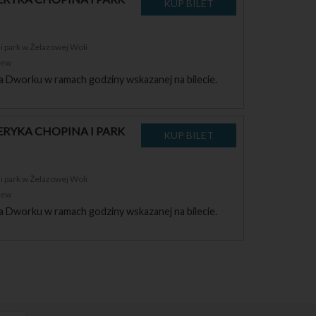
 park w Żelazowej Woli
zew
a Dworku w ramach godziny wskazanej na bilecie.
RYKA CHOPINA I PARK
 park w Żelazowej Woli
zew
a Dworku w ramach godziny wskazanej na bilecie.