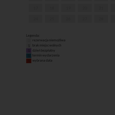
17
18
19
20
21
24
25
26
27
28
Legenda:
rezerwacja niemożliwa
1
brak miejsc wolnych
1
dzień bezpłatny
1
termin wydarzenia
1
wybrana data
1