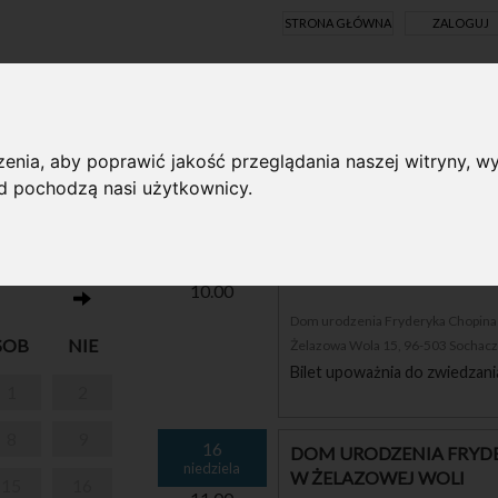
STRONA GŁÓWNA
ZALOGUJ
Y ONLINE
enia, aby poprawić jakość przeglądania naszej witryny, wy
ąd pochodzą nasi użytkownicy.
I PARK W
16
DOM URODZENIA FRYDE
niedziela
W ŻELAZOWEJ WOLI
10.00
Dom urodzenia Fryderyka Chopina i
SOB
NIE
Żelazowa Wola 15, 96-503 Sochac
Bilet upoważnia do zwiedzani
1
2
8
9
16
DOM URODZENIA FRYDE
niedziela
W ŻELAZOWEJ WOLI
15
16