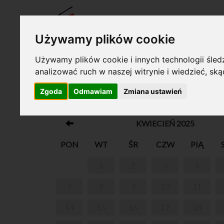
BILET
Używamy plików cookie
Używamy plików cookie i innych technologii śledz
analizować ruch w naszej witrynie i wiedzieć, sk
Twój koszyk jest pusty!
Zgoda
Odmawiam
Zmiana ustawień
MUZEUM FRYDERYKA CHOPINA W WA
KWIECIEŃ 2025
PON
WT
ŚR
CZW
PIĄ
1
2
3
4
7
8
9
10
11
14
15
16
17
18