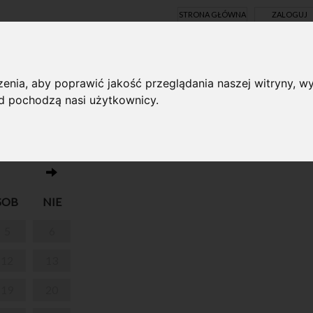
STRONA GŁÓWNA
ZALOGUJ
Y ONLINE
enia, aby poprawić jakość przeglądania naszej witryny, wy
ąd pochodzą nasi użytkownicy.
Brak wydarzeń w dniu 17.04.2025
RSZAWIE
SOB
NIE
5
6
12
13
19
20