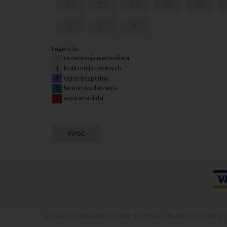
21
22
23
24
25
28
29
30
Legenda:
rezerwacja niemożliwa
1
brak miejsc wolnych
1
dzień bezpłatny
1
termin wydarzenia
1
wybrana data
1
© 2026 | Narodowy Instytut Fryderyka Chopina |
System spr