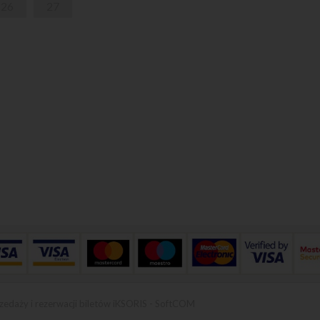
26
27
zedaży i rezerwacji biletów iKSORIS
-
SoftCOM