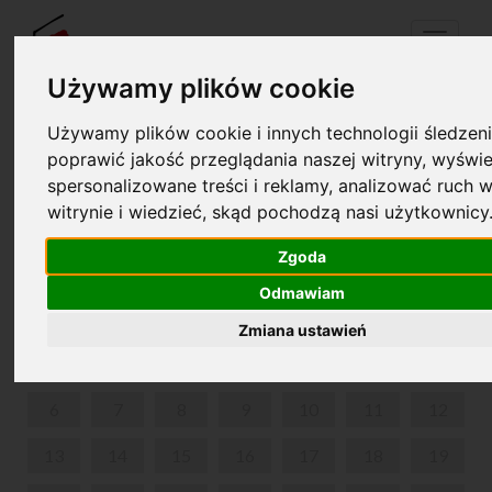
Menu
Używamy plików cookie
Używamy plików cookie i innych technologii śledzeni
Twój koszyk jest pusty!
poprawić jakość przeglądania naszej witryny, wyświe
pl
en
spersonalizowane treści i reklamy, analizować ruch w
witrynie i wiedzieć, skąd pochodzą nasi użytkownicy
MUZEUM FRYDERYKA CHOPINA W WARSZAWIE
Zgoda
STYCZEŃ 2025
Odmawiam
PON
WT
ŚR
CZW
PIĄ
SOB
NIE
Zmiana ustawień
1
2
3
4
5
6
7
8
9
10
11
12
13
14
15
16
17
18
19