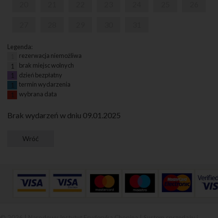
20
21
22
23
24
25
26
27
28
29
30
31
Legenda:
rezerwacja niemożliwa
1
brak miejsc wolnych
1
dzień bezpłatny
1
termin wydarzenia
1
wybrana data
1
Brak wydarzeń w dniu 09.01.2025
© 2026 | Narodowy Instytut Fryderyka Chopina |
System sprzedaży i