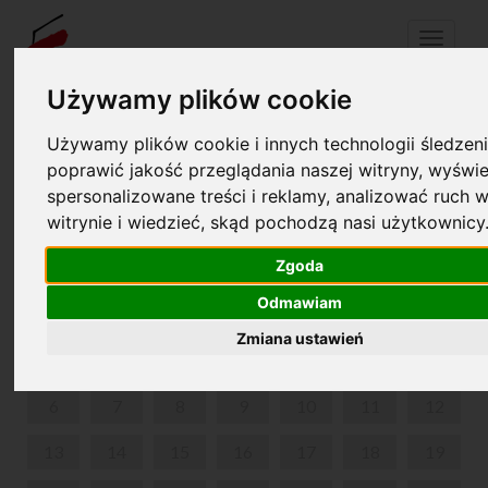
Menu
Używamy plików cookie
Używamy plików cookie i innych technologii śledzeni
Twój koszyk jest pusty!
pl
en
poprawić jakość przeglądania naszej witryny, wyświe
spersonalizowane treści i reklamy, analizować ruch w
witrynie i wiedzieć, skąd pochodzą nasi użytkownicy
CHOPIN WŚRÓD ARTYSTÓW UCZONYCH
Zgoda
LIPIEC 2026
Odmawiam
PON
WT
ŚR
CZW
PIĄ
SOB
NIE
Zmiana ustawień
1
2
3
4
5
6
7
8
9
10
11
12
13
14
15
16
17
18
19