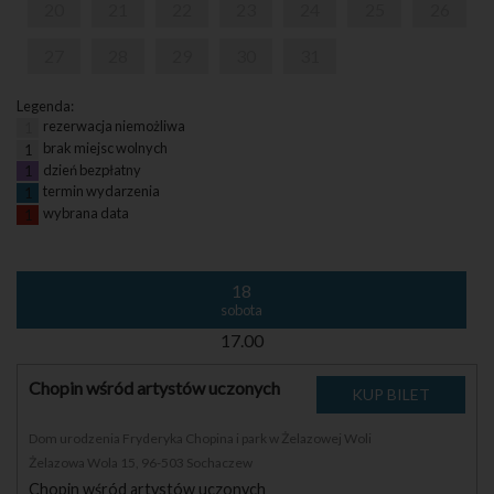
20
21
22
23
24
25
26
27
28
29
30
31
Legenda:
rezerwacja niemożliwa
1
brak miejsc wolnych
1
dzień bezpłatny
1
termin wydarzenia
1
wybrana data
1
18
sobota
17.00
Chopin wśród artystów uczonych
Dom urodzenia Fryderyka Chopina i park w Żelazowej Woli
Żelazowa Wola 15, 96-503 Sochaczew
Chopin wśród artystów uczonych