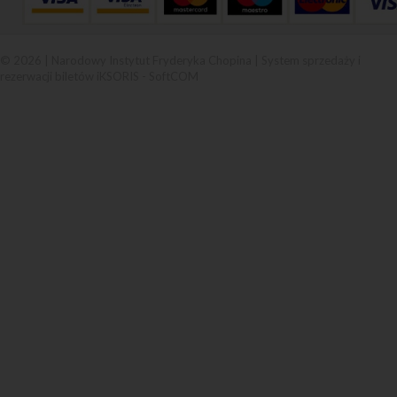
© 2026 | Narodowy Instytut Fryderyka Chopina |
System sprzedaży i
rezerwacji biletów iKSORIS
-
SoftCOM