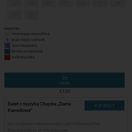
22
23
24
25
26
27
28
29
30
Legenda:
rezerwacja niemożliwa
1
brak miejsc wolnych
1
dzień bezpłatny
1
termin wydarzenia
1
wybrana data
1
20
sobota
17.00
Balet z muzyką Chopina ,,Dama
Kameliowa"
Dom urodzenia Fryderyka Chopina i park w Żelazowej Woli
Żelazowa Wola 15, 96-503 Sochaczew