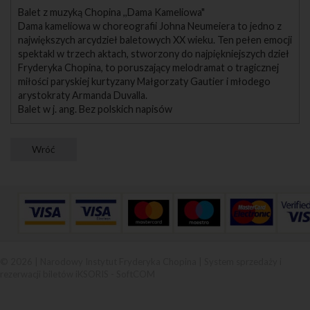
Balet z muzyką Chopina ,,Dama Kameliowa"
Dama kameliowa w choreografii Johna Neumeiera to jedno z
największych arcydzieł baletowych XX wieku. Ten pełen emocji
spektakl w trzech aktach, stworzony do najpiękniejszych dzieł
Fryderyka Chopina, to poruszający melodramat o tragicznej
miłości paryskiej kurtyzany Małgorzaty Gautier i młodego
arystokraty Armanda Duvalla.
Balet w j. ang. Bez polskich napisów
© 2026 | Narodowy Instytut Fryderyka Chopina |
System sprzedaży i
rezerwacji biletów iKSORIS
-
SoftCOM