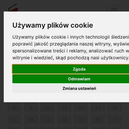
Menu
Używamy plików cookie
Używamy plików cookie i innych technologii śledzeni
Twój koszyk jest pusty!
pl
en
poprawić jakość przeglądania naszej witryny, wyświe
spersonalizowane treści i reklamy, analizować ruch w
witrynie i wiedzieć, skąd pochodzą nasi użytkownicy
BALET Z MUZYKĄ CHOPINA ,,DAMA KAMELIOWA"
Zgoda
CZERWIEC 2026
Odmawiam
PON
WT
ŚR
CZW
PIĄ
SOB
NIE
Zmiana ustawień
1
2
3
4
5
6
7
8
9
10
11
12
13
14
15
16
17
18
19
20
21