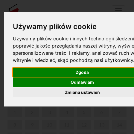
Menu
Używamy plików cookie
Używamy plików cookie i innych technologii śledzeni
Twój koszyk jest pusty!
pl
en
poprawić jakość przeglądania naszej witryny, wyświe
spersonalizowane treści i reklamy, analizować ruch w
witrynie i wiedzieć, skąd pochodzą nasi użytkownicy
1927-2000. HISTORIA MIĘDZYNARODOWYCH
KONKURSÓW PIANISTYCZNYCH IM. FRYDERYKA
Zgoda
CHOPINA. KONKURSY. LAUREACI.
Odmawiam
CZERWIEC 2026
Zmiana ustawień
PON
WT
ŚR
CZW
PIĄ
SOB
NIE
1
2
3
4
5
6
7
8
9
10
11
12
13
14