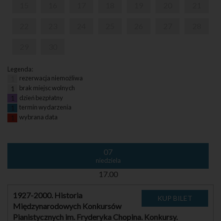
15
16
17
18
19
20
21
22
23
24
25
26
27
28
29
30
Legenda:
rezerwacja niemożliwa
1
brak miejsc wolnych
1
dzień bezpłatny
1
termin wydarzenia
1
wybrana data
1
07
niedziela
17.00
1927-2000. Historia
Międzynarodowych Konkursów
Pianistycznych im. Fryderyka Chopina. Konkursy.