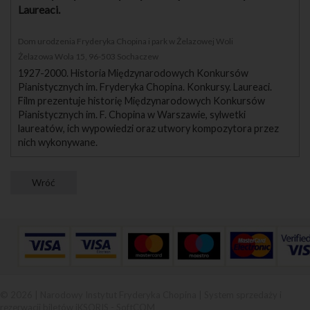
Laureaci.
Dom urodzenia Fryderyka Chopina i park w Żelazowej Woli
Żelazowa Wola 15, 96-503 Sochaczew
1927-2000. Historia Międzynarodowych Konkursów
Pianistycznych im. Fryderyka Chopina. Konkursy. Laureaci.
Film prezentuje historię Międzynarodowych Konkursów
Pianistycznych im. F. Chopina w Warszawie, sylwetki
laureatów, ich wypowiedzi oraz utwory kompozytora przez
nich wykonywane.
© 2026 | Narodowy Instytut Fryderyka Chopina |
System sprzedaży i
rezerwacji biletów iKSORIS
-
SoftCOM