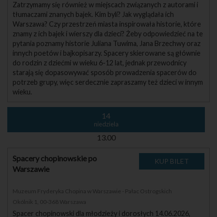
Zatrzymamy się również w miejscach związanych z autorami i
tłumaczami znanych bajek. Kim byli? Jak wyglądała ich
Warszawa? Czy przestrzeń miasta inspirowała historie, które
znamy z ich bajek i wierszy dla dzieci? Żeby odpowiedzieć na te
pytania poznamy historie Juliana Tuwima, Jana Brzechwy oraz
innych poetów i bajkopisarzy. Spacery skierowane są głównie
do rodzin z dziećmi w wieku 6-12 lat, jednak przewodnicy
starają się dopasowywać sposób prowadzenia spacerów do
potrzeb grupy, więc serdecznie zapraszamy też dzieci w innym
wieku.
14
niedziela
13.00
Spacery chopinowskie po
Warszawie
Muzeum Fryderyka Chopina w Warszawie - Pałac Ostrogskich
Okólnik 1, 00-368 Warszawa
Spacer chopinowski dla młodzieży i dorosłych 14.06.2026,