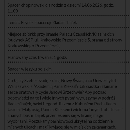
Spacer chopinowski dla rodzin z dziećmi 14.06.2026, godz.
11.00
************************************************************
Temat: Frycek spaceruje śladami bajek
************************************************************
Miejsce zbiórki: przy bramie Pałacu Czapskich/Krasińskich
(budynek ASP, ul. Krakowskie Przedmieście 5, brama od strony
Krakowskiego Przedmieścia)
************************************************************
Planowany czas trwania: 1 godz.
************************************************************
Spacer w języku polskim
************************************************************
Co łączy Szeherezadę z ulicą Nowy Świat, a co Uniwersytet
Warszawski z “Akademią Pana Kleksa”? Jak ciastka i złamane
serce uratowały życie Janowi Brzechwie? Aby poznać
odpowiedzi na te i wiele innych pytań wyruszymy w podróż
śladami bajek, baśni i legend. Razem z Kubusiem Puchatkiem,
Jasiem i Małgosią, Panem Kleksem i wieloma innymi bohaterami
znanych baśni i bajek przeniesiemy się w krainę magii i
wyobraźni. Poszukamy baśniowości ukrytej na codziennie
mijanych ulicach i magii kryjącej się w miejskich zakamarkach.