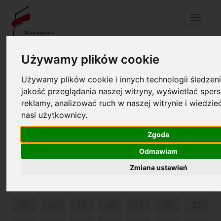
Menu
Używamy plików cookie
Twój koszyk jest pusty!
pl
en
Używamy plików cookie i innych technologii śledzen
jakość przeglądania naszej witryny, wyświetlać spers
SPACERY CHOPINOWSKIE PO WARSZAWIE
reklamy, analizować ruch w naszej witrynie i wiedzi
nasi użytkownicy.
CZERWIEC 2026
Zgoda
PON
WT
ŚR
CZW
PIĄ
SOB
NIE
Odmawiam
1
2
3
4
5
6
7
Zmiana ustawień
8
9
10
11
12
13
14
15
16
17
18
19
20
21