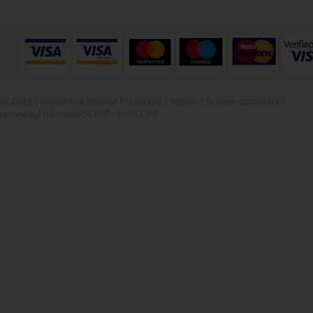
© 2026 | Narodowy Instytut Fryderyka Chopina |
System sprzedaży i
rezerwacji biletów iKSORIS
-
SoftCOM