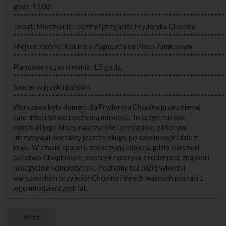
godz. 13.00
************************************************************
Temat: Mieszkania rodziny i przyjaciół Fryderyka Chopina
************************************************************
Miejsce zbiórki: Kolumna Zygmunta na Placu Zamkowym
************************************************************
Planowany czas trwania: 1,5 godz.
************************************************************
Spacer w języku polskim
************************************************************
Warszawa była domem dla Fryderyka Chopina przez niemal
całe dzieciństwo i wczesną młodość. To w tym mieście
mieszkali jego bliscy, nauczyciele i przyjaciele, z którymi
utrzymywał kontakty jeszcze długo po swoim wyjeździe z
kraju. W czasie spaceru zobaczymy miejsca, gdzie mieszkali
państwo Chopinowie, siostry Fryderyka z rodzinami, znajomi i
nauczyciele kompozytora. Poznamy też bliżej sylwetki
warszawskich przyjaciół Chopina i innych ważnych postaci z
jego młodzieńczych lat.