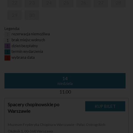
22
23
24
25
26
27
28
29
30
Legenda:
rezerwacja niemożliwa
1
brak miejsc wolnych
1
dzień bezpłatny
1
termin wydarzenia
1
wybrana data
1
14
niedziela
11.00
Spacery chopinowskie po
Warszawie
Muzeum Fryderyka Chopina w Warszawie - Pałac Ostrogskich
Okólnik 1, 00-368 Warszawa