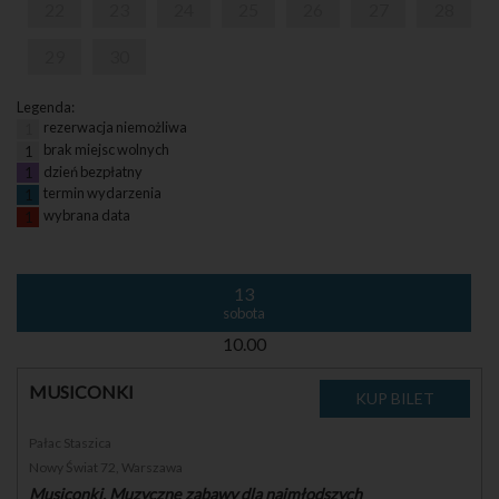
22
23
24
25
26
27
28
29
30
Legenda:
rezerwacja niemożliwa
1
brak miejsc wolnych
1
dzień bezpłatny
1
termin wydarzenia
1
wybrana data
1
13
sobota
10.00
MUSICONKI
Pałac Staszica
Nowy Świat 72, Warszawa
Musiconki. Muzyczne zabawy dla najmłodszych