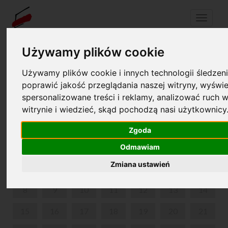
Menu
Używamy plików cookie
Twój koszyk jest pusty!
Używamy plików cookie i innych technologii śledzeni
pl
en
poprawić jakość przeglądania naszej witryny, wyświe
spersonalizowane treści i reklamy, analizować ruch w
MUSICONKI
witrynie i wiedzieć, skąd pochodzą nasi użytkownicy
CZERWIEC 2026
Zgoda
PON
WT
ŚR
CZW
PIĄ
SOB
NIE
Odmawiam
Zmiana ustawień
1
2
3
4
5
6
7
8
9
10
11
12
13
14
15
16
17
18
19
20
21