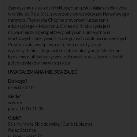
Zapraszamy na autorski cykl zajęć umuzykalniających dla dzieci
w wieku od 0 do 3 lat, stworzony we współpracy Narodowego
Instytutu Fryderyka Chopina z twórcami urządzenia
edukacyjnego – Musiconu. Okres do 3 roku życia jest
najważniejszy z perspektywy nabywania umiejętności
słuchowych i odkrywania szczególnych zdolności muzycznych.
Poprzez zabawę, śpiew, ruch, instrumenty i przy
wykorzystaniu całego potencjału edukacyjnego Musiconu
będziemy multisensorycznie odkrywać otaczający nas świat
pełen dźwięków, barw i struktur.
UWAGA: ZMIANA MIEJSCA ZAJĘĆ
Dla kogo?
dzieci 0-3 lata
Kiedy?
soboty
godz. 10:00-10:30
Gdzie?
Sala im. Marie Skłodowskiej-Curie (1 piętro)
Pałac Staszica
ul. Nowy Świat 72