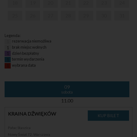
18
19
20
21
22
23
24
25
26
27
28
29
30
31
Legenda:
rezerwacja niemożliwa
1
brak miejsc wolnych
1
dzień bezpłatny
1
termin wydarzenia
1
wybrana data
1
09
sobota
11.00
KRAINA DŹWIĘKÓW
Pałac Staszica
Nowy Świat 72, Warszawa