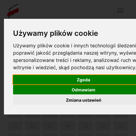
Menu
Używamy plików cookie
Twój koszyk jest pusty!
pl
en
Używamy plików cookie i innych technologii śledzeni
poprawić jakość przeglądania naszej witryny, wyświe
spersonalizowane treści i reklamy, analizować ruch w
KRAINA DŹWIĘKÓW
witrynie i wiedzieć, skąd pochodzą nasi użytkownicy
MAJ 2026
Zgoda
PON
WT
ŚR
CZW
PIĄ
SOB
NIE
Odmawiam
Zmiana ustawień
1
2
3
4
5
6
7
8
9
10
11
12
13
14
15
16
17