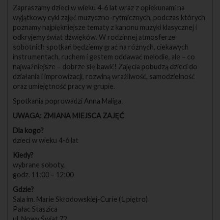
Zapraszamy dzieci w wieku 4-6 lat wraz z opiekunami na
wyjątkowy cykl zajęć muzyczno-rytmicznych, podczas których
poznamy najpiękniejsze tematy z kanonu muzyki klasycznej i
odkryjemy świat dźwięków. W rodzinnej atmosferze
sobotnich spotkań będziemy grać na różnych, ciekawych
instrumentach, ruchem i gestem oddawać melodie, ale – co
najważniejsze – dobrze się bawić! Zajęcia pobudzą dzieci do
działania i improwizacji, rozwiną wrażliwość, samodzielność
oraz umiejętność pracy w grupie.
Spotkania poprowadzi Anna Maliga.
UWAGA: ZMIANA MIEJSCA ZAJĘĆ
Dla kogo?
dzieci w wieku 4-6 lat
Kiedy?
wybrane soboty,
godz. 11:00 – 12:00
Gdzie?
Sala im. Marie Skłodowskiej-Curie (1 piętro)
Pałac Staszica
ul. Nowy Świat 72