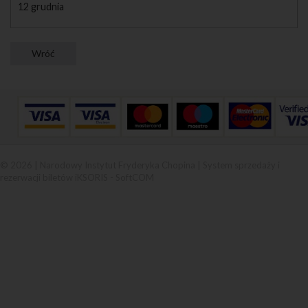
12 grudnia
© 2026 | Narodowy Instytut Fryderyka Chopina |
System sprzedaży i
rezerwacji biletów iKSORIS
-
SoftCOM