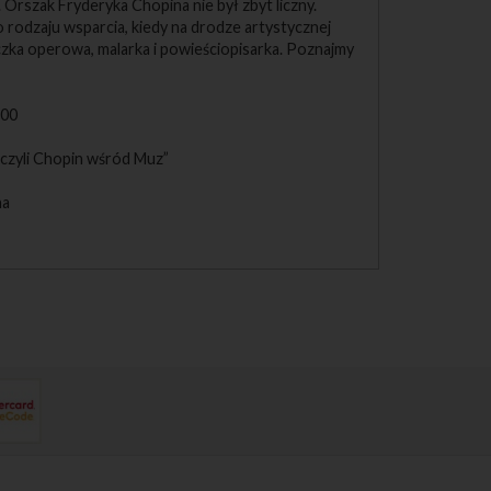
. Orszak Fryderyka Chopina nie był zbyt liczny.
 rodzaju wsparcia, kiedy na drodze artystycznej
aczka operowa, malarka i powieściopisarka. Poznajmy
:00
 czyli Chopin wśród Muz”
na