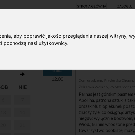
STRONA GŁÓWNA
ZALOGUJ
Y ONLINE
enia, aby poprawić jakość przeglądania naszej witryny, wy
ąd pochodzą nasi użytkownicy.
17
O Chopinie przy kawie
środa
12.00
Dom urodzenia Fryderyka Chopina i
SOB
NIE
Żelazowa Wola 15, 96-503 Sochac
Parnas jest górskim pasmem w
6
7
Apollina, patrona sztuk, a tak
orszak Muz, opiekunek poszc
13
14
znaczy tyle, co osiągnąć arty
niegdyś wyłącznie bóstwom, u
Wiodą ku nim wrodzone predy
20
21
towarzystwo osobistej muzy,