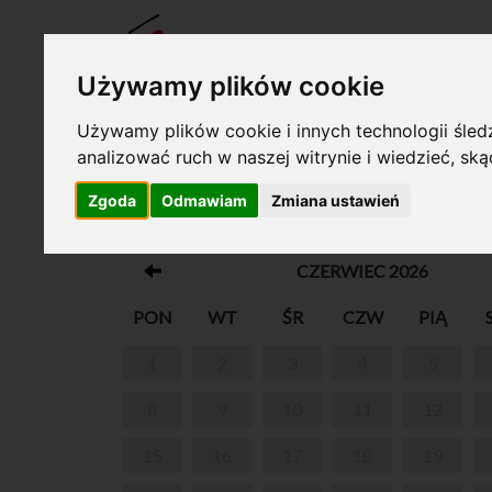
BILET
Używamy plików cookie
Używamy plików cookie i innych technologii śledz
analizować ruch w naszej witrynie i wiedzieć, sk
Twój koszyk jest pusty!
Zgoda
Odmawiam
Zmiana ustawień
O CHOPINIE PRZY KAWIE
CZERWIEC 2026
PON
WT
ŚR
CZW
PIĄ
1
2
3
4
5
8
9
10
11
12
15
16
17
18
19