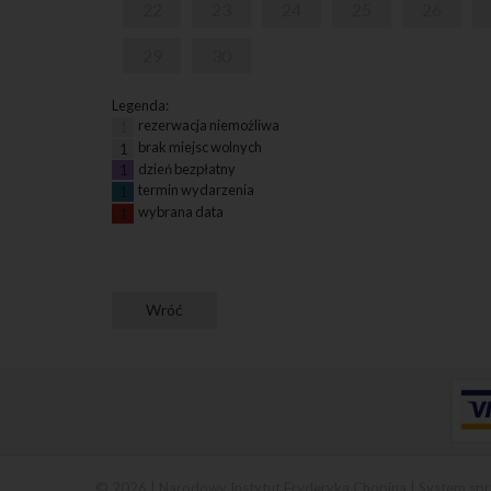
22
23
24
25
26
29
30
Legenda:
rezerwacja niemożliwa
1
brak miejsc wolnych
1
dzień bezpłatny
1
termin wydarzenia
1
wybrana data
1
© 2026 | Narodowy Instytut Fryderyka Chopina |
System spr