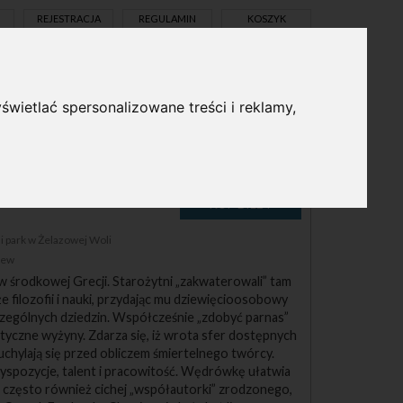
REJESTRACJA
REGULAMIN
KOSZYK
świetlać spersonalizowane treści i reklamy,
pl
en
 park w Żelazowej Woli
zew
 środkowej Grecji. Starożytni „zakwaterowali” tam
że filozofii i nauki, przydając mu dziewięcioosobowy
zególnych dziedzin. Współcześnie „zdobyć parnas”
styczne wyżyny. Zdarza się, iż wrota sfer dostępnych
chylają się przed obliczem śmiertelnego twórcy.
spozycje, talent i pracowitość. Wędrówkę ułatwia
 często również cichej „współautorki” zrodzonego,