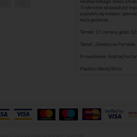
nieśmiertelnego dzieła sztuki
27
28
Trzykrotnie doświadczył tego
pojawiały się kolejno: śpiew
muzy geniusza.
Termin: 17 czerwca, godz. 12
Temat: „Geniusz na Parnasie,
Prowadzenie: Andrzej Fortu
Pianista: Maciej Wota
zedaży i rezerwacji biletów iKSORIS
-
SoftCOM