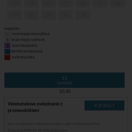
20
21
22
23
24
25
26
27
28
29
30
31
Legenda:
rezerwacja niemożliwa
1
brak miejsc wolnych
1
dzień bezpłatny
1
termin wydarzenia
1
wybrana data
1
12
niedziela
10.30
Weekendowe zwiedzanie z
przewodnikiem
Dom urodzenia Fryderyka Chopina i park w Żelazowej Woli
Żelazowa Wola 15, 96-503 Sochaczew