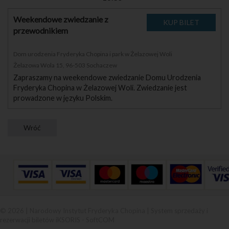
Weekendowe zwiedzanie z
przewodnikiem
Dom urodzenia Fryderyka Chopina i park w Żelazowej Woli
Żelazowa Wola 15, 96-503 Sochaczew
Zapraszamy na weekendowe zwiedzanie Domu Urodzenia
Fryderyka Chopina w Żelazowej Woli. Zwiedzanie jest
prowadzone w języku Polskim.
© 2026 | Narodowy Instytut Fryderyka Chopina |
System sprzedaży i
rezerwacji biletów iKSORIS
-
SoftCOM