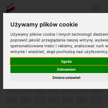
Menu
Używamy plików cookie
Używamy plików cookie i innych technologii śledzeni
Twój koszyk jest pusty!
pl
en
poprawić jakość przeglądania naszej witryny, wyświe
spersonalizowane treści i reklamy, analizować ruch w
WEEKENDOWE ZWIEDZANIE Z PRZEWODNIKIEM
witrynie i wiedzieć, skąd pochodzą nasi użytkownicy
LIPIEC 2026
Zgoda
PON
WT
ŚR
CZW
PIĄ
SOB
NIE
Odmawiam
Zmiana ustawień
1
2
3
4
5
6
7
8
9
10
11
12
13
14
15
16
17
18
19