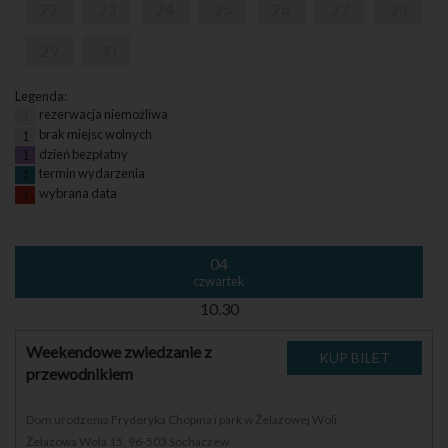
22
23
24
25
26
27
28
29
30
Legenda:
rezerwacja niemożliwa
1
brak miejsc wolnych
1
dzień bezpłatny
1
termin wydarzenia
1
wybrana data
1
04
czwartek
10.30
Weekendowe zwiedzanie z
przewodnikiem
Dom urodzenia Fryderyka Chopina i park w Żelazowej Woli
Żelazowa Wola 15, 96-503 Sochaczew