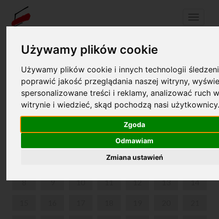
Menu
Używamy plików cookie
Używamy plików cookie i innych technologii śledzeni
Twój koszyk jest pusty!
pl
en
poprawić jakość przeglądania naszej witryny, wyświe
spersonalizowane treści i reklamy, analizować ruch w
WEEKENDOWE ZWIEDZANIE Z PRZEWODNIKIEM
witrynie i wiedzieć, skąd pochodzą nasi użytkownicy
CZERWIEC 2026
Zgoda
PON
WT
ŚR
CZW
PIĄ
SOB
NIE
Odmawiam
Zmiana ustawień
1
2
3
4
5
6
7
8
9
10
11
12
13
14
15
16
17
18
19
20
21