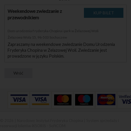
Weekendowe zwiedzanie z
przewodnikiem
Dom urodzenia Fryderyka Chopina i park w Żelazowej Woli
Żelazowa Wola 15, 96-503 Sochaczew
Zapraszamy na weekendowe zwiedzanie Domu Urodzenia
Fryderyka Chopina w Żelazowej Woli. Zwiedzanie jest
prowadzone w języku Polskim.
© 2026 | Narodowy Instytut Fryderyka Chopina |
System sprzedaży i
rezerwacji biletów iKSORIS
-
SoftCOM