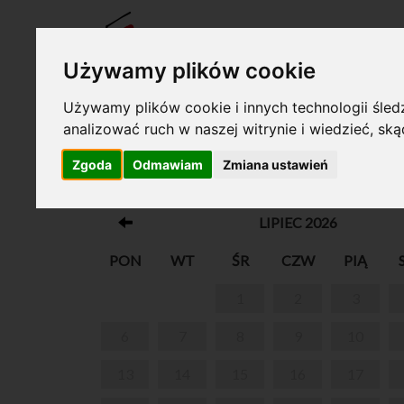
BILET
Używamy plików cookie
Używamy plików cookie i innych technologii śledz
analizować ruch w naszej witrynie i wiedzieć, sk
Twój koszyk jest pusty!
Zgoda
Odmawiam
Zmiana ustawień
PARK W ŻELAZOWEJ WOLI
LIPIEC 2026
PON
WT
ŚR
CZW
PIĄ
1
2
3
6
7
8
9
10
13
14
15
16
17