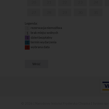
20
21
22
23
24
27
28
29
30
31
Legenda:
rezerwacja niemożliwa
1
brak miejsc wolnych
1
dzień bezpłatny
1
termin wydarzenia
1
wybrana data
1
© 2026 | Narodowy Instytut Fryderyka Chopina |
System spr