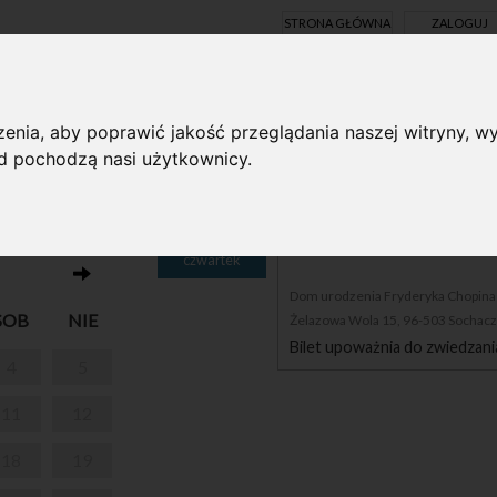
STRONA GŁÓWNA
ZALOGUJ
Y ONLINE
enia, aby poprawić jakość przeglądania naszej witryny, wy
ąd pochodzą nasi użytkownicy.
09
PARK W ŻELAZOWEJ WO
czwartek
Dom urodzenia Fryderyka Chopina i
SOB
NIE
Żelazowa Wola 15, 96-503 Sochac
Bilet upoważnia do zwiedzani
4
5
11
12
18
19