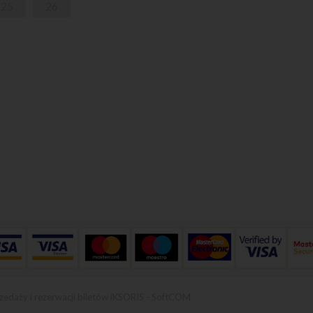
25
26
zedaży i rezerwacji biletów iKSORIS
-
SoftCOM