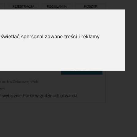
REJESTRACJA
REGULAMIN
KOSZYK
świetlać spersonalizowane treści i reklamy,
pl
en
LI
 park w Żelazowej Woli
zew
a wyłącznie Parku w godzinach otwarcia.